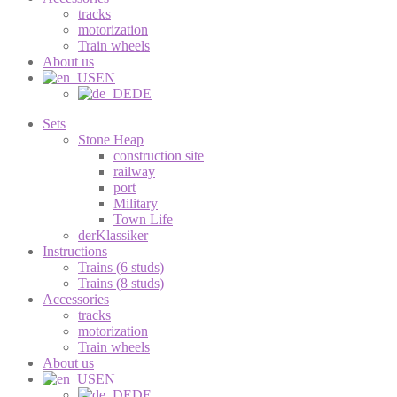
tracks
motorization
Train wheels
About us
EN
DE
Sets
Stone Heap
construction site
railway
port
Military
Town Life
derKlassiker
Instructions
Trains (6 studs)
Trains (8 studs)
Accessories
tracks
motorization
Train wheels
About us
EN
DE