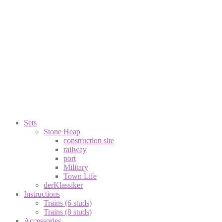
Sets
Stone Heap
construction site
railway
port
Military
Town Life
derKlassiker
Instructions
Trains (6 studs)
Trains (8 studs)
Accessories