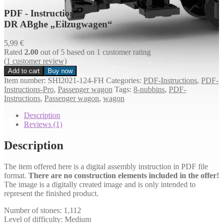
PDF - Instructions:
DR ABghe „Eilzugwagen“
5,99
€
Rated
2.00
out of 5 based on
1
customer rating
(
1
customer review)
Add to cart
Buy now
DR
Item number:
SHI2021-124-FH
Categories:
PDF-Instructions
,
PDF-
ABghe
Instructions-Pro
,
Passenger wagon
Tags:
8-nubbins
,
PDF-
"Eilzugwagen"
Instructions
,
Passenger wagon
,
wagon
Menge
Description
Reviews (1)
Description
The item offered here is a digital assembly instruction in PDF file
format.
There are no construction elements included in the offer!
The image is a digitally created image and is only intended to
represent the finished product.
Number of stones: 1,112
Level of difficulty: Medium