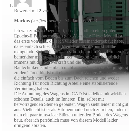
Bewertet mit
2
von 5
Markus
(verified owner)
–
31. January 2023
Ich war zunächst begeistert, dass es endlich einen guten
Epoche-II Personenwagen gab. Aber ach: Diese Modell ist
das erste von SHI, dass ich wieder auseinandergebaut habe,
da es einfach schlecht ist. Mein Hauptkritikpunkt ist die
mangelnde Stabilität, die sich schon beim im Regal-stehen
bemerkbar macht. Ein so langer Waggon kämpft natürlich
immens mit der Schwerkraft und die verwendenten
Bautechniken sind einfach nicht ausreichend. Die Verjüngung
zu den Türen hin ist mit einer Schicht Wedge-Plates gemacht,
die einfach vom Boden bis zum Dach reichen und weder
Richtung Tür noch Richtung Abteile eine stabilisierende
Verbindung haben.
Die Anmutung des Wagens im CAD ist tadellos mit wirklich
schönen Details, auch im Inneren. Ein, selbst mit
hervorragenden Steinen gebauter, Wagen sieht leider nicht gut
aus. Vielleicht ist er als Vitrinenmodell noch zu retten, indem
man ein paar trans-clear Stützen unter den Boden des Wagens
baut, aber ich persönlich muss von diesem Modell leider
dringend abraten.