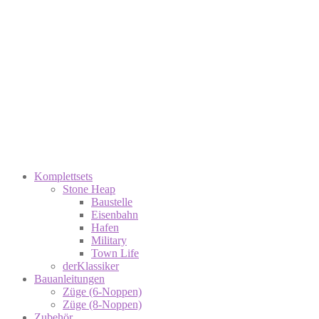
Komplettsets
Stone Heap
Baustelle
Eisenbahn
Hafen
Military
Town Life
derKlassiker
Bauanleitungen
Züge (6-Noppen)
Züge (8-Noppen)
Zubehör