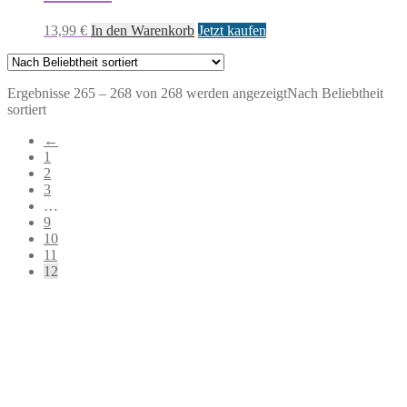
13,99
€
In den Warenkorb
Jetzt kaufen
Ergebnisse 265 – 268 von 268 werden angezeigt
Nach Beliebtheit
sortiert
←
1
2
3
…
9
10
11
12