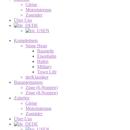
Gleise
Motorisierung
Zugräder
Über Uns
DE
EN
Komplettsets
Stone Heap
Baustelle
Eisenbahn
Hafen
Military
Town Life
derKlassiker
Bauanleitungen
Züge (6-Noppen)
Züge (8-Noppen)
Zubehör
Gleise
Motorisierung
Zugräder
Über Uns
DE
EN