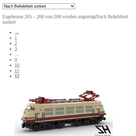
Ergebnisse 265 – 268 von 268 werden angezeigt
Nach Beliebtheit
sortiert
←
1
2
3
…
9
10
11
12