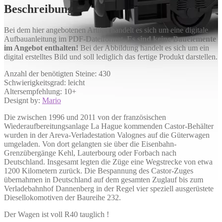
Beschreibung
Bei dem hier angebotenen Artikel handelt es sich um eine digitale
Aufbauanleitung im PDF-Dateiformat.
Es sind keine Bauelemente
im Angebot enthalten!
Bei der Abbildung handelt es sich um ein
digital erstelltes Bild und soll lediglich das fertige Produkt darstellen.
Anzahl der benötigten Steine: 430
Schwierigkeitsgrad: leicht
Altersempfehlung: 10+
Designt by:
Mario
Die zwischen 1996 und 2011 von der französischen
Wiederaufbereitungsanlage La Hague kommenden Castor-Behälter
wurden in der Areva-Verladestation Valognes auf die Güterwagen
umgeladen. Von dort gelangten sie über die Eisenbahn-
Grenzübergänge Kehl, Lauterbourg oder Forbach nach
Deutschland. Insgesamt legten die Züge eine Wegstrecke von etwa
1200 Kilometern zurück. Die Bespannung des Castor-Zuges
übernahmen in Deutschland auf dem gesamten Zuglauf bis zum
Verladebahnhof Dannenberg in der Regel vier speziell ausgerüstete
Diesellokomotiven der Baureihe 232.
Der Wagen ist voll R40 tauglich !