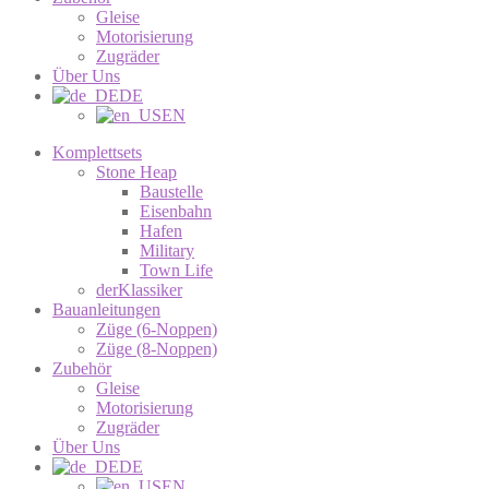
Gleise
Motorisierung
Zugräder
Über Uns
DE
EN
Komplettsets
Stone Heap
Baustelle
Eisenbahn
Hafen
Military
Town Life
derKlassiker
Bauanleitungen
Züge (6-Noppen)
Züge (8-Noppen)
Zubehör
Gleise
Motorisierung
Zugräder
Über Uns
DE
EN