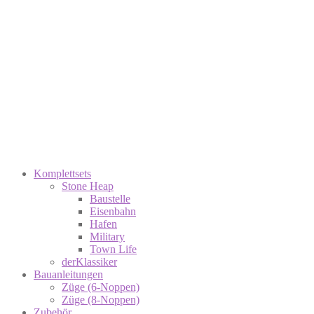
Komplettsets
Stone Heap
Baustelle
Eisenbahn
Hafen
Military
Town Life
derKlassiker
Bauanleitungen
Züge (6-Noppen)
Züge (8-Noppen)
Zubehör