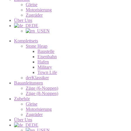
Gleise
Motorisierung
Zugräder
Über Uns
DE
EN
Komplettsets
Stone Heap
Baustelle
Eisenbahn
Hafen
Military
Town Life
derKlassiker
Bauanleitungen
Züge (6-Noppen)
Züge (8-Noppen)
Zubehör
Gleise
Motorisierung
Zugräder
Über Uns
DE
EN