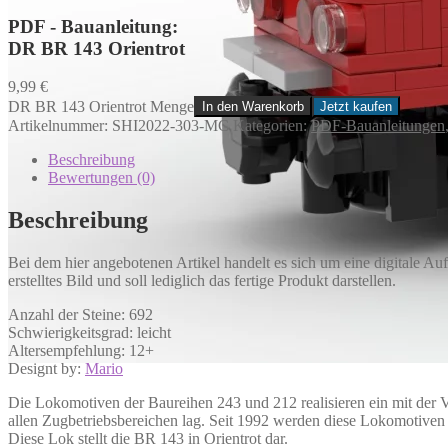
PDF - Bauanleitung:
DR BR 143 Orientrot
9,99
€
DR BR 143 Orientrot Menge
In den Warenkorb
Jetzt kaufen
Artikelnummer:
SHI2022-303-MC
Kategorien:
PDF-Bauanleitungen
Beschreibung
Bewertungen (0)
Beschreibung
Bei dem hier angebotenen Artikel handelt es sich um eine digitale A
erstelltes Bild und soll lediglich das fertige Produkt darstellen.
Anzahl der Steine: 692
Schwierigkeitsgrad: leicht
Altersempfehlung: 12+
Designt by:
Mario
Die Lokomotiven der Baureihen 243 und 212 realisieren ein mit der V
allen Zugbetriebsbereichen lag. Seit 1992 werden diese Lokomotiven
Diese Lok stellt die BR 143 in Orientrot dar.