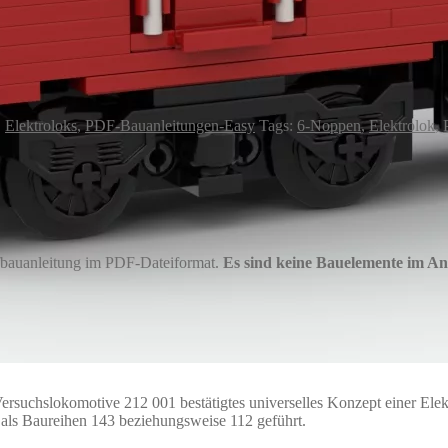
,
Elektroloks
,
PDF-Bauanleitungen-Easy
Tags:
6-Noppen
,
Elektrolok
,
ufbauanleitung im PDF-Dateiformat.
Es sind keine Bauelemente im An
ersuchslokomotive 212 001 bestätigtes universelles Konzept einer Ele
 als Baureihen 143 beziehungsweise 112 geführt.