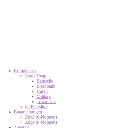
Komplettsets
Stone Heap
Baustelle
Eisenbahn
Hafen
Military
Town Life
derKlassiker
Bauanleitungen
Züge (6-Noppen)
Züge (8-Noppen)
Zubehör