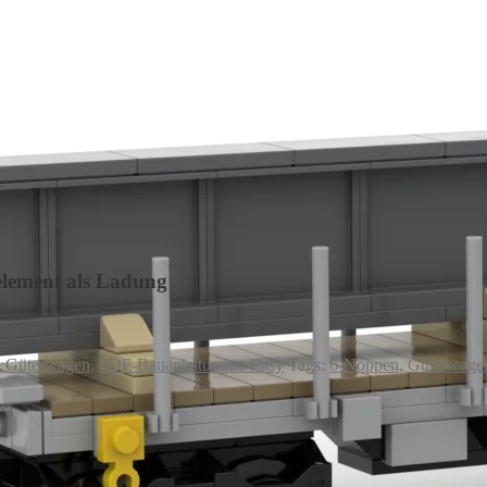
lement als Ladung
,
Güterwagen
,
PDF-Bauanleitungen-Easy
Tags:
6-Noppen
,
Güterwage