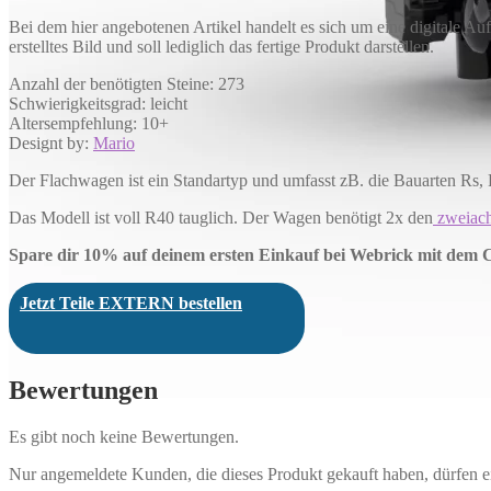
einem
Brückenelement
Bei dem hier angebotenen Artikel handelt es sich um eine digitale A
als
erstelltes Bild und soll lediglich das fertige Produkt darstellen.
Ladung
Menge
Anzahl der benötigten Steine: 273
Schwierigkeitsgrad: leicht
Altersempfehlung: 10+
Designt by:
Mario
Der Flachwagen ist ein Standartyp und umfasst zB. die Bauarten Rs,
Das Modell ist voll R40 tauglich. Der Wagen benötigt 2x den
zweiach
Spare dir 10% auf deinem ersten Einkauf bei Webrick mit dem
Jetzt Teile EXTERN bestellen
Bewertungen
Es gibt noch keine Bewertungen.
Nur angemeldete Kunden, die dieses Produkt gekauft haben, dürfen 