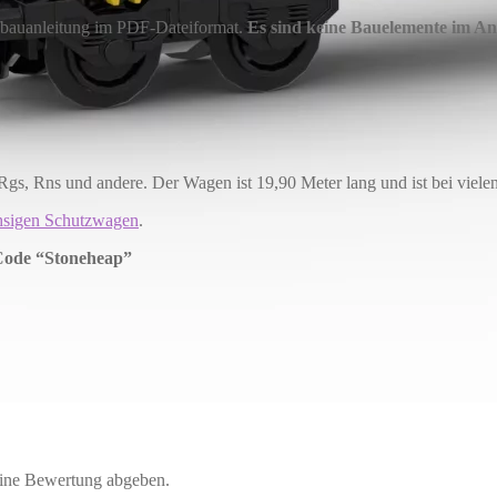
ufbauanleitung im PDF-Dateiformat.
Es sind keine Bauelemente im An
 Rgs, Rns und andere. Der Wagen ist 19,90 Meter lang und ist bei viel
sigen Schutzwagen
.
 Code “Stoneheap”
eine Bewertung abgeben.