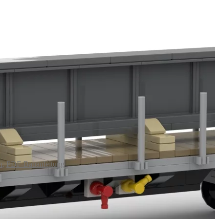
n
,
PDF-Bauanleitung