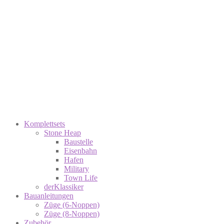
Komplettsets
Stone Heap
Baustelle
Eisenbahn
Hafen
Military
Town Life
derKlassiker
Bauanleitungen
Züge (6-Noppen)
Züge (8-Noppen)
Zubehör