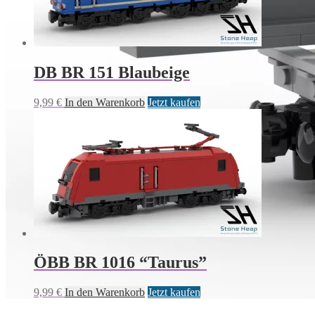
DB BR 151 Blaubeige
9,99
€
In den Warenkorb
Jetzt kaufen
ÖBB BR 1016 “Taurus”
9,99
€
In den Warenkorb
Jetzt kaufen