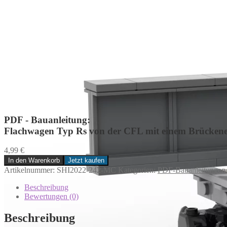
PDF - Bauanleitung:
Flachwagen Typ Rs von der CFL mit einem Brückene
4,99
€
In den Warenkorb
Jetzt kaufen
Flachwagen
Artikelnummer:
SHI2022-242-MC
Kategorien:
PDF-Bauanleitungen
Typ
Rs
Beschreibung
von
Bewertungen (0)
der
CFL
Beschreibung
mit