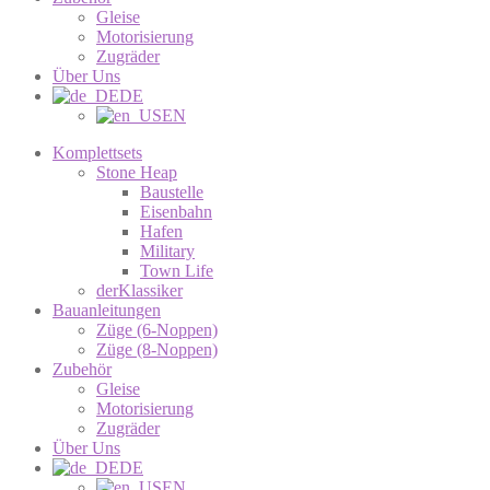
Gleise
Motorisierung
Zugräder
Über Uns
DE
EN
Komplettsets
Stone Heap
Baustelle
Eisenbahn
Hafen
Military
Town Life
derKlassiker
Bauanleitungen
Züge (6-Noppen)
Züge (8-Noppen)
Zubehör
Gleise
Motorisierung
Zugräder
Über Uns
DE
EN