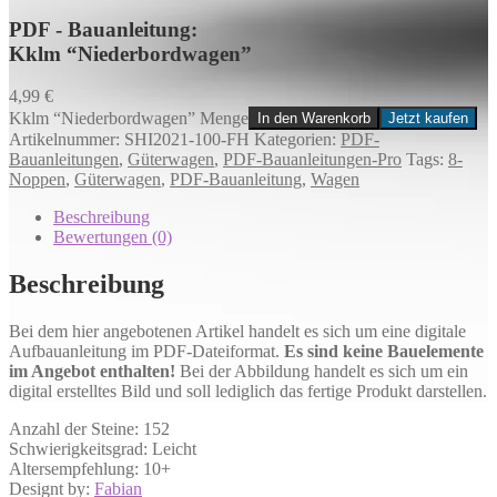
PDF - Bauanleitung:
Kklm “Niederbordwagen”
4,99
€
Kklm “Niederbordwagen” Menge
In den Warenkorb
Jetzt kaufen
Artikelnummer:
SHI2021-100-FH
Kategorien:
PDF-
Bauanleitungen
,
Güterwagen
,
PDF-Bauanleitungen-Pro
Tags:
8-
Noppen
,
Güterwagen
,
PDF-Bauanleitung
,
Wagen
Beschreibung
Bewertungen (0)
Beschreibung
Bei dem hier angebotenen Artikel handelt es sich um eine digitale
Aufbauanleitung im PDF-Dateiformat.
Es sind keine Bauelemente
im Angebot enthalten!
Bei der Abbildung handelt es sich um ein
digital erstelltes Bild und soll lediglich das fertige Produkt darstellen.
Anzahl der Steine: 152
Schwierigkeitsgrad: Leicht
Altersempfehlung: 10+
Designt by:
Fabian