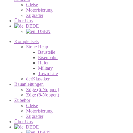
Gleise
Motorisierung
Zugräder
Über Uns
DE
EN
Komplettsets
Stone Heap
Baustelle
Eisenbahn
Hafen
Military
Town Life
derKlassiker
Bauanleitungen
Züge (6-Noppen)
Züge (8-Noppen)
Zubehör
Gleise
Motorisierung
Zugräder
Über Uns
DE
EN