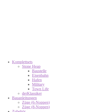
Komplettsets
Stone Heap
Baustelle
Eisenbahn
Hafen
Military
Town Life
derKlassiker
Bauanleitungen
Züge (6-Noppen)
Züge (8-Noppen)
Zubehör