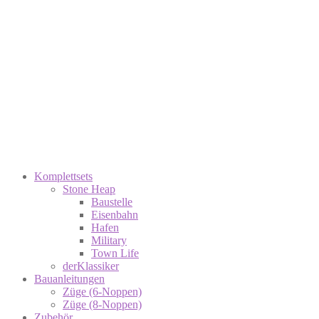
Komplettsets
Stone Heap
Baustelle
Eisenbahn
Hafen
Military
Town Life
derKlassiker
Bauanleitungen
Züge (6-Noppen)
Züge (8-Noppen)
Zubehör