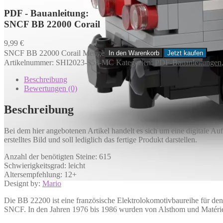
PDF - Bauanleitung:
SNCF BB 22000 Corail
9,99
€
SNCF BB 22000 Corail Menge
In den Warenkorb
Jetzt kaufen
Artikelnummer:
SHI2023-353-MC
Kategorien:
PDF-Bauanleitungen
Beschreibung
Bewertungen (0)
Beschreibung
Bei dem hier angebotenen Artikel handelt es sich um eine digitale A
erstelltes Bild und soll lediglich das fertige Produkt darstellen.
Anzahl der benötigten Steine: 615
Schwierigkeitsgrad: leicht
Altersempfehlung: 12+
Designt by:
Mario
Die BB 22200 ist eine französische Elektrolokomotivbaureihe für den 
SNCF. In den Jahren 1976 bis 1986 wurden von Alsthom und Matériel