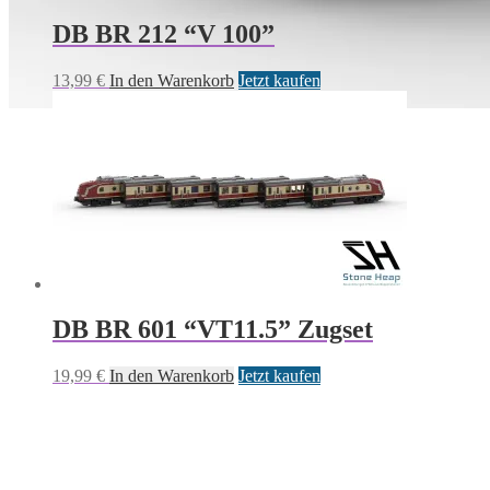
DB BR 212 “V 100”
13,99
€
In den Warenkorb
Jetzt kaufen
DB BR 601 “VT11.5” Zugset
19,99
€
In den Warenkorb
Jetzt kaufen