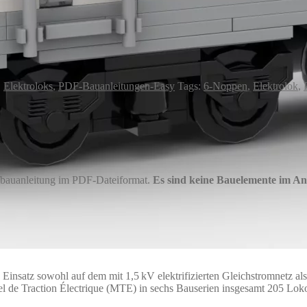
,
Elektroloks
,
PDF-Bauanleitungen-Easy
Tags:
6-Noppen
,
Elektrolok
,
ufbauanleitung im PDF-Dateiformat.
Es sind keine Bauelemente im An
Einsatz sowohl auf dem mit 1,5 kV elektrifizierten Gleichstromnetz als
 de Traction Électrique (MTE) in sechs Bauserien insgesamt 205 Lok