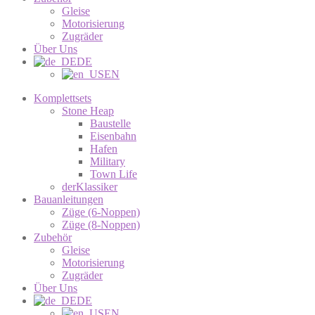
Gleise
Motorisierung
Zugräder
Über Uns
DE
EN
Komplettsets
Stone Heap
Baustelle
Eisenbahn
Hafen
Military
Town Life
derKlassiker
Bauanleitungen
Züge (6-Noppen)
Züge (8-Noppen)
Zubehör
Gleise
Motorisierung
Zugräder
Über Uns
DE
EN