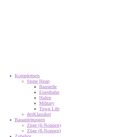
Komplettsets
Stone Heap
Baustelle
Eisenbahn
Hafen
Military
Town Life
derKlassiker
Bauanleitungen
Züge (6-Noppen)
Züge (8-Noppen)
Zubehör