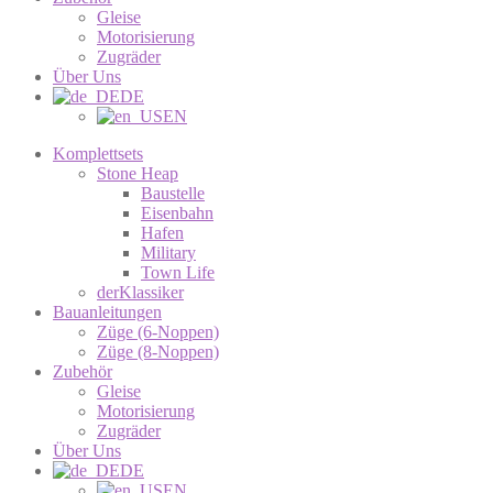
Gleise
Motorisierung
Zugräder
Über Uns
DE
EN
Komplettsets
Stone Heap
Baustelle
Eisenbahn
Hafen
Military
Town Life
derKlassiker
Bauanleitungen
Züge (6-Noppen)
Züge (8-Noppen)
Zubehör
Gleise
Motorisierung
Zugräder
Über Uns
DE
EN