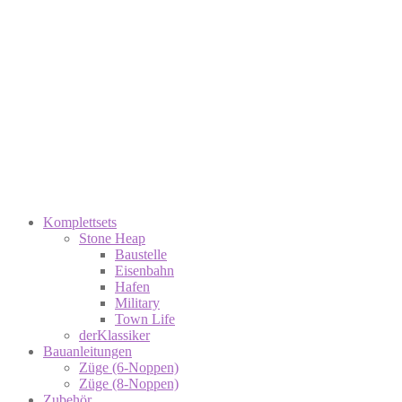
Komplettsets
Stone Heap
Baustelle
Eisenbahn
Hafen
Military
Town Life
derKlassiker
Bauanleitungen
Züge (6-Noppen)
Züge (8-Noppen)
Zubehör