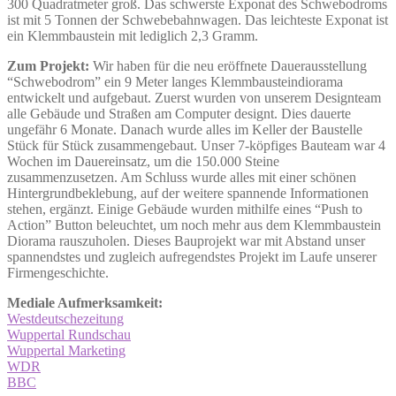
300 Quadratmeter groß. Das schwerste Exponat des Schwebodroms
ist mit 5 Tonnen der Schwebebahnwagen. Das leichteste Exponat ist
ein Klemmbaustein mit lediglich 2,3 Gramm.
Zum Projekt:
Wir haben für die neu eröffnete Dauerausstellung
“Schwebodrom” ein 9 Meter langes Klemmbausteindiorama
entwickelt und aufgebaut. Zuerst wurden von unserem Designteam
alle Gebäude und Straßen am Computer designt. Dies dauerte
ungefähr 6 Monate. Danach wurde alles im Keller der Baustelle
Stück für Stück zusammengebaut. Unser 7-köpfiges Bauteam war 4
Wochen im Dauereinsatz, um die 150.000 Steine
zusammenzusetzen. Am Schluss wurde alles mit einer schönen
Hintergrundbeklebung, auf der weitere spannende Informationen
stehen, ergänzt. Einige Gebäude wurden mithilfe eines “Push to
Action” Button beleuchtet, um noch mehr aus dem Klemmbaustein
Diorama rauszuholen. Dieses Bauprojekt war mit Abstand unser
spannendstes und zugleich aufregendstes Projekt im Laufe unserer
Firmengeschichte.
Mediale Aufmerksamkeit:
Westdeutschezeitung
Wuppertal Rundschau
Wuppertal Marketing
WDR
BBC