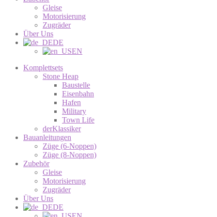
Gleise
Motorisierung
Zugräder
Über Uns
DE
EN
Komplettsets
Stone Heap
Baustelle
Eisenbahn
Hafen
Military
Town Life
derKlassiker
Bauanleitungen
Züge (6-Noppen)
Züge (8-Noppen)
Zubehör
Gleise
Motorisierung
Zugräder
Über Uns
DE
EN