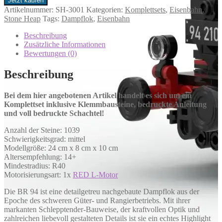
Jetzt kaufen
Artikelnummer:
SH-3001
Kategorien:
Komplettsets
,
Eisenbahn
,
Stone Heap
Tags:
Dampflok
,
Eisenbahn
Beschreibung
Zusätzliche Informationen
Bewertungen (0)
Beschreibung
Bei dem hier angebotenen Artikel handelt es sich um ein
Komplettset inklusive Klemmbausteine, bedruckte Anleitung
und voll bedruckte Schachtel!
Anzahl der Steine: 1039
Schwierigkeitsgrad: mittel
Modellgröße: 24 cm x 8 cm x 10 cm
Altersempfehlung: 14+
Mindestradius: R40
Motorisierungsart: 1x
RED L-Motor
Die BR 94 ist eine detailgetreu nachgebaute Dampflok aus der
Epoche des schweren Güter- und Rangierbetriebs. Mit ihrer
markanten Schlepptender-Bauweise, der kraftvollen Optik und
zahlreichen liebevoll gestalteten Details ist sie ein echtes Highlight