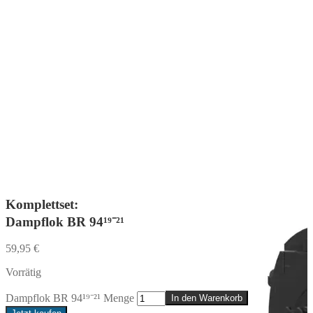
Komplettset:
Dampflok BR 94¹⁹⁻²¹
59,95
€
Vorrätig
Dampflok BR 94¹⁹⁻²¹ Menge
In den Warenkorb