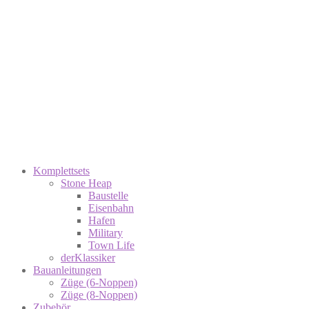
Komplettsets
Stone Heap
Baustelle
Eisenbahn
Hafen
Military
Town Life
derKlassiker
Bauanleitungen
Züge (6-Noppen)
Züge (8-Noppen)
Zubehör