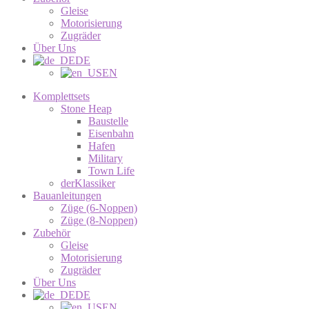
Gleise
Motorisierung
Zugräder
Über Uns
DE
EN
Komplettsets
Stone Heap
Baustelle
Eisenbahn
Hafen
Military
Town Life
derKlassiker
Bauanleitungen
Züge (6-Noppen)
Züge (8-Noppen)
Zubehör
Gleise
Motorisierung
Zugräder
Über Uns
DE
EN