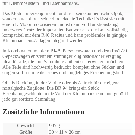
für Klemmbaustein- und Eisenbahnfans.
Das Modell überzeugt nicht nur durch seine authentische Optik,
sondern auch durch seine durchdachte Technik: Es lässt sich mit
einem L-Motor motorisieren und ist dann voll funktionsfähig
unterwegs. Trotz der imposanten Bauweise ist die Lok vollständig
kompatibel mit dem R40-Radius und kann problemlos in gängige
Klemmbaustein-Anlagen integriert werden.
In Kombination mit dem BI-29 Personenwagen und dem PWI-29
Gepäckwagen entsteht ein stimmiger Zug historischer Prägung –
ideal für alle, die ihre Sammlung authentisch erweitern möchten.
Alle Teile sind hochwertig bedruckt, komplett ohne Sticker, und
sorgen so für ein realistisches und langlebiges Erscheinungsbild.
Ob als Blickfang in der Vitrine oder als Antrieb für die eigene
nostalgische Zugflotte: Die BR 94 bringt ein Stück
Eisenbahngeschichte in die Welt der Klemmbausteine und gehört in
jede gut sortierte Sammlung.
Zusätzliche Informationen
Gewicht
995 g
Größe
30 × 11 × 26 cm