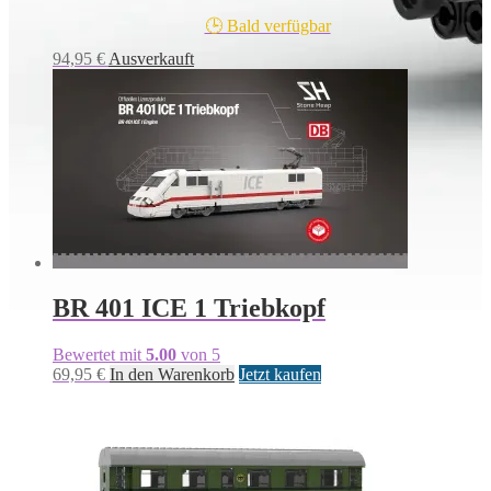
🕒 Bald verfügbar
94,95
€
Ausverkauft
BR 401 ICE 1 Triebkopf
Bewertet mit
5.00
von 5
69,95
€
In den Warenkorb
Jetzt kaufen