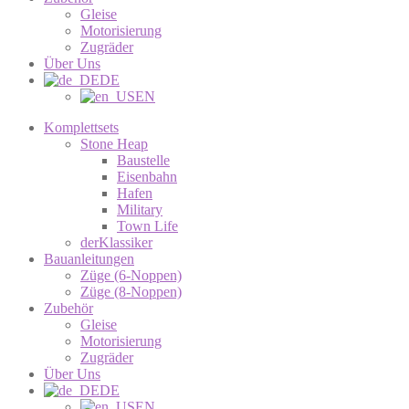
Gleise
Motorisierung
Zugräder
Über Uns
DE
EN
Komplettsets
Stone Heap
Baustelle
Eisenbahn
Hafen
Military
Town Life
derKlassiker
Bauanleitungen
Züge (6-Noppen)
Züge (8-Noppen)
Zubehör
Gleise
Motorisierung
Zugräder
Über Uns
DE
EN