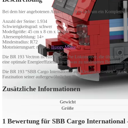
Bei dem hier angebotenen Artikel handelt es sich um ein Komplettset
Anzahl der Steine: 1.934
Schwierigkeitsgrad: schwer
Modellgröße: 45 cm x 8 cm x 12 cm
Altersempfehlung: 14+
Mindestradius: R72
Motorisierungsart: min. 1x
Buggy Motor
Die BR 193 Vectron ist eine elektrische Lokomotive, die über eine be
eine optimale Energieeffizienz bietet, was zu niedrigeren Betriebsko
Die BR 193 “SBB Cargo International aus Klemmbausteinen” ist ein Se
Faszination seiner außergewöhnlichen Berglandschaft.
Zusätzliche Informationen
Gewicht
Größe
1 Bewertung für
SBB Cargo International