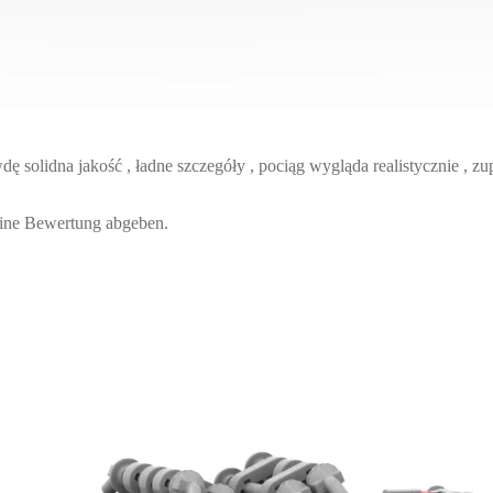
solidna jakość , ładne szczegóły , pociąg wygląda realistycznie , zupe
eine Bewertung abgeben.