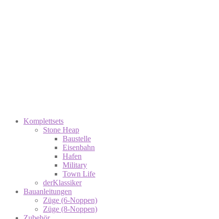
Komplettsets
Stone Heap
Baustelle
Eisenbahn
Hafen
Military
Town Life
derKlassiker
Bauanleitungen
Züge (6-Noppen)
Züge (8-Noppen)
Zubehör