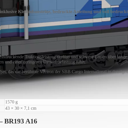
inklusive Klemmbausteine, bedruckte Anleitung und voll bedruckt
eindruckende Traktionsleistung verfügt und schwere Lasten über lange 
sten und einer geringeren Umweltbelastung führt.
t, das die berühmte Vectron der SBB Cargo International in detailget
1570 g
43 × 30 × 7,1 cm
 – BR193 A16