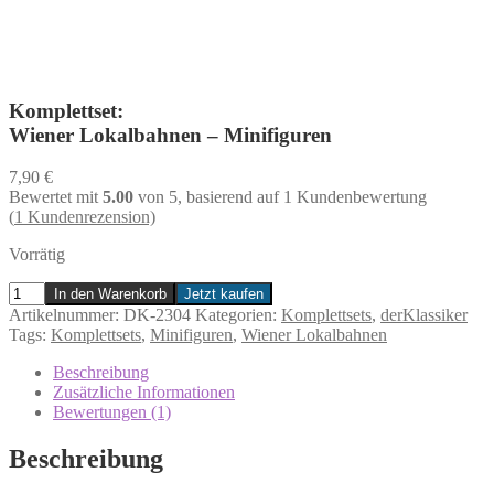
Komplettset:
Wiener Lokalbahnen – Minifiguren
7,90
€
Bewertet mit
5.00
von 5, basierend auf
1
Kundenbewertung
(
1
Kundenrezension)
Vorrätig
Wiener
In den Warenkorb
Jetzt kaufen
Lokalbahnen
Artikelnummer:
DK-2304
Kategorien:
Komplettsets
,
derKlassiker
-
Tags:
Komplettsets
,
Minifiguren
,
Wiener Lokalbahnen
Minifiguren
Menge
Beschreibung
Zusätzliche Informationen
Bewertungen (1)
Beschreibung