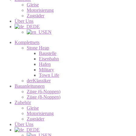
Gleise
Motorisierung
Zugräder
Über Uns
DE
EN
Komplettsets
Stone Heap
Baustelle
Eisenbahn
Hafen
Military
Town Life
derKlassiker
Bauanleitungen
Züge (6-Noppen)
Züge (8-Noppen)
Zubehör
Gleise
Motorisierung
Zugräder
Über Uns
DE
EN