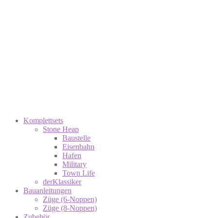
Komplettsets
Stone Heap
Baustelle
Eisenbahn
Hafen
Military
Town Life
derKlassiker
Bauanleitungen
Züge (6-Noppen)
Züge (8-Noppen)
Zubehör