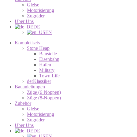
Gleise
Motorisierung
Zugräder
Über Uns
DE
EN
Komplettsets
Stone Heap
Baustelle
Eisenbahn
Hafen
Military
Town Life
derKlassiker
Bauanleitungen
Züge (6-Noppen)
Züge (8-Noppen)
Zubehör
Gleise
Motorisierung
Zugräder
Über Uns
DE
EN