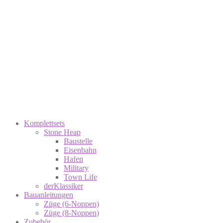
Komplettsets
Stone Heap
Baustelle
Eisenbahn
Hafen
Military
Town Life
derKlassiker
Bauanleitungen
Züge (6-Noppen)
Züge (8-Noppen)
Zubehör