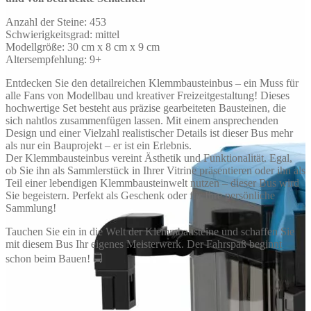
Anzahl der Steine: 453
Schwierigkeitsgrad: mittel
Modellgröße: 30 cm x 8 cm x 9 cm
Altersempfehlung: 9+
Entdecken Sie den detailreichen Klemmbausteinbus – ein Muss für
alle Fans von Modellbau und kreativer Freizeitgestaltung! Dieses
hochwertige Set besteht aus präzise gearbeiteten Bausteinen, die
sich nahtlos zusammenfügen lassen. Mit einem ansprechenden
Design und einer Vielzahl realistischer Details ist dieser Bus mehr
als nur ein Bauprojekt – er ist ein Erlebnis.
Der Klemmbausteinbus vereint Ästhetik und Funktionalität. Egal,
ob Sie ihn als Sammlerstück in Ihrer Vitrine präsentieren oder ihn als
Teil einer lebendigen Klemmbausteinwelt nutzen – dieser Bus wird
Sie begeistern. Perfekt als Geschenk oder für Ihre persönliche
Sammlung!
Tauchen Sie ein in die Welt der Klemmbausteine und schaffen Sie
mit diesem Bus Ihr eigenes Meisterwerk. Der Fahrspaß beginnt
schon beim Bauen! 🚍