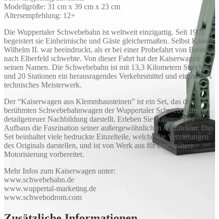
Modellgröße: 31 cm x 39 cm x 23 cm
Altersempfehlung: 12+
Die Wuppertaler Schwebebahn ist weltweit einzigartig. Seit 1901
begeistert sie Einheimische und Gäste gleichermaßen. Selbst Kaiser
Wilhelm II. war beeindruckt, als er bei einer Probefahrt von Barmen
nach Elberfeld schwebte. Von dieser Fahrt hat der Kaiserwagen
seinen Namen. Die Schwebebahn ist mit 13,3 Kilometern Strecke
und 20 Stationen ein herausragendes Verkehrsmittel und einmaliges
technisches Meisterwerk.
Der “Kaiserwagen aus Klemmbausteinen” ist ein Set, das den
berühmten Schwebebahnwagen der Wuppertaler Schwebebahn in
detailgetreuer Nachbildung darstellt. Erleben Sie während des
Aufbaus die Faszination seiner außergewöhnlichen Architektur. Das
Set beinhaltet viele bedruckte Einzelteile, welche die Verzierungen
des Originals darstellen, und ist von Werk aus für eine spätere
Motorisierung vorbereitet.
Mehr Infos zum Kaiserwagen unter:
www.schwebebahn.de
www.wuppertal-marketing.de
www.schwebodrom.com
Zusätzliche Informationen