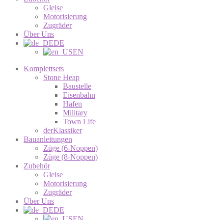
Gleise
Motorisierung
Zugräder
Über Uns
DE
EN
Komplettsets
Stone Heap
Baustelle
Eisenbahn
Hafen
Military
Town Life
derKlassiker
Bauanleitungen
Züge (6-Noppen)
Züge (8-Noppen)
Zubehör
Gleise
Motorisierung
Zugräder
Über Uns
DE
EN