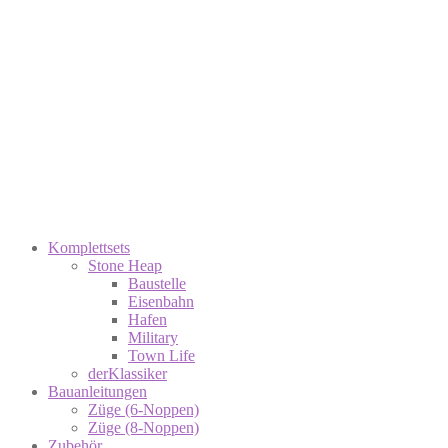
Komplettsets
Stone Heap
Baustelle
Eisenbahn
Hafen
Military
Town Life
derKlassiker
Bauanleitungen
Züge (6-Noppen)
Züge (8-Noppen)
Zubehör