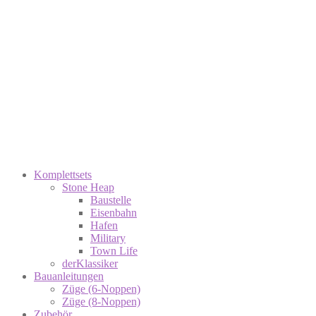
Komplettsets
Stone Heap
Baustelle
Eisenbahn
Hafen
Military
Town Life
derKlassiker
Bauanleitungen
Züge (6-Noppen)
Züge (8-Noppen)
Zubehör