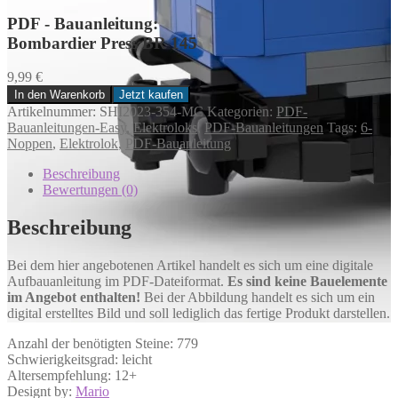
PDF - Bauanleitung:
Bombardier Press BR 145
9,99
€
In den Warenkorb
Jetzt kaufen
Bombardier
Artikelnummer:
SHI2023-354-MC
Kategorien:
PDF-
Press
Bauanleitungen-Easy
,
Elektroloks
,
PDF-Bauanleitungen
Tags:
6-
BR
Noppen
,
Elektrolok
,
PDF-Bauanleitung
145
Menge
Beschreibung
Bewertungen (0)
Beschreibung
Bei dem hier angebotenen Artikel handelt es sich um eine digitale
Aufbauanleitung im PDF-Dateiformat.
Es sind keine Bauelemente
im Angebot enthalten!
Bei der Abbildung handelt es sich um ein
digital erstelltes Bild und soll lediglich das fertige Produkt darstellen.
Anzahl der benötigten Steine: 779
Schwierigkeitsgrad: leicht
Altersempfehlung: 12+
Designt by:
Mario