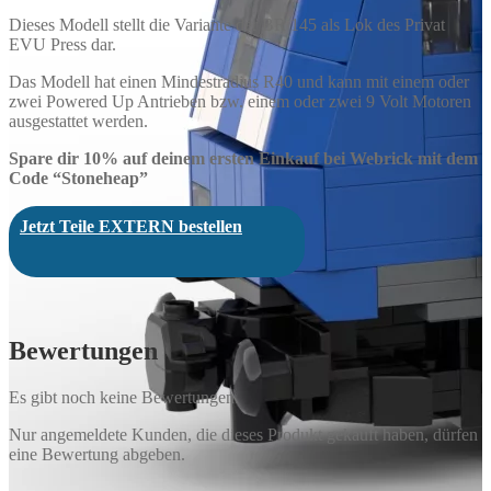
Dieses Modell stellt die Variante der BR 145 als Lok des Privat
EVU Press dar.
Das Modell hat einen Mindestradius R40 und kann mit einem oder
zwei Powered Up Antrieben bzw. einem oder zwei 9 Volt Motoren
ausgestattet werden.
Spare dir 10% auf deinem ersten Einkauf bei Webrick mit dem
Code “Stoneheap”
Jetzt Teile EXTERN bestellen
Bewertungen
Es gibt noch keine Bewertungen.
Nur angemeldete Kunden, die dieses Produkt gekauft haben, dürfen
eine Bewertung abgeben.