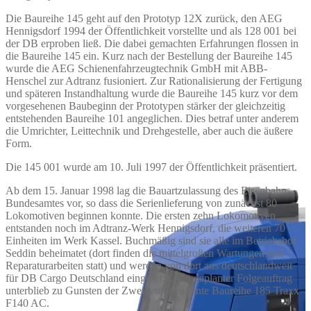
Die Baureihe 145 geht auf den Prototyp 12X zurück, den AEG
Hennigsdorf 1994 der Öffentlichkeit vorstellte und als 128 001 bei
der DB erproben ließ. Die dabei gemachten Erfahrungen flossen in
die Baureihe 145 ein. Kurz nach der Bestellung der Baureihe 145
wurde die AEG Schienenfahrzeugtechnik GmbH mit ABB-
Henschel zur Adtranz fusioniert. Zur Rationalisierung der Fertigung
und späteren Instandhaltung wurde die Baureihe 145 kurz vor dem
vorgesehenen Baubeginn der Prototypen stärker der gleichzeitig
entstehenden Baureihe 101 angeglichen. Dies betraf unter anderem
die Umrichter, Leittechnik und Drehgestelle, aber auch die äußere
Form.
Die 145 001 wurde am 10. Juli 1997 der Öffentlichkeit präsentiert.
Ab dem 15. Januar 1998 lag die Bauartzulassung des Eisenbahn-
Bundesamtes vor, so dass die Serienlieferung von zunächst 80
Lokomotiven beginnen konnte. Die ersten zehn Lokomotiven
entstanden noch im Adtranz-Werk Hennigsdorf, die weiteren 70
Einheiten im Werk Kassel. Buchmäßig sind sie alle im Betriebshof
Seddin beheimatet (dort finden die mittelgroßen Wartungen und
Reparaturarbeiten statt) und werden von dort aus deutschlandweit
für DB Cargo Deutschland eingesetzt. Ein geplanter Folgeauftrag
unterblieb zu Gunsten der Zweisystemvariante Baureihe 185 Traxx
F140 AC.