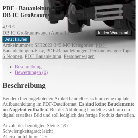
PDF - Bauanleitung:
DB IC Großraumwagen Apmz 1.Klasse
4,99
€
DB IC Großraumwagen Apmz 1.Klasse Menge
In den Warenkorb
Jetzt kaufen
Artikelnummer:
SHI2023-345-MC
Kategorien:
PDF-
Bauanleitungen-Easy
,
PDF-Bauanleitungen
,
Personenwagen
Tags:
6-Noppen
,
PDF-Bauanleitung
,
Personenwagen
Beschreibung
Bewertungen (0)
Beschreibung
Bei dem hier angebotenen Artikel handelt es sich um eine digitale
Aufbauanleitung im PDF-Dateiformat.
Es sind keine Bauelemente
im Angebot enthalten!
Bei der Abbildung handelt es sich um ein
digital erstelltes Bild und soll lediglich das fertige Produkt darstellen.
Anzahl der benötigten Steine: 597
Schwierigkeitsgrad: leicht
Altersempfehlung: 12+