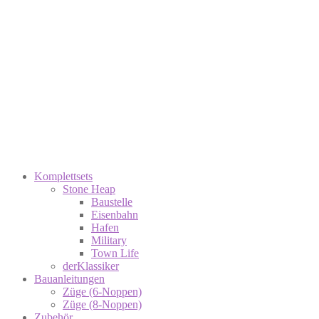
Komplettsets
Stone Heap
Baustelle
Eisenbahn
Hafen
Military
Town Life
derKlassiker
Bauanleitungen
Züge (6-Noppen)
Züge (8-Noppen)
Zubehör