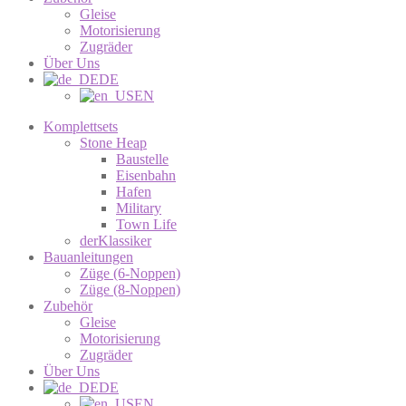
Gleise
Motorisierung
Zugräder
Über Uns
DE
EN
Komplettsets
Stone Heap
Baustelle
Eisenbahn
Hafen
Military
Town Life
derKlassiker
Bauanleitungen
Züge (6-Noppen)
Züge (8-Noppen)
Zubehör
Gleise
Motorisierung
Zugräder
Über Uns
DE
EN