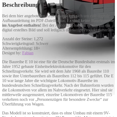
Beschreibung
Bei dem hier angebotenen Artikel handelt es sich um eine digitale
Aufbauanleitung im PDF-Dateiformat.
Es sind keine Bauelemente
im Angebot enthalten!
Bei der Abbildung handelt es sich um ein
digital erstelltes Bild und soll lediglich das fertige Produkt darstellen.
Anzahl der Steine: 1,272
Schwierigkeitsgrad: Schwer
Altersempfehlung: 18+
Designt by:
Fabian
Die Baureihe E 10 ist eine für die Deutsche Bundesbahn erstmals im
Jahre 1952 gebaute Einheitselektrolokomotive für den
Schnellzugverkehr. Sie wird seit dem Jahr 1968 als Baureihe 110
sowie ihre Unterbaureihen als Baureihen 112 bis 115 geführt. Die E
10 war lange Jahre die wichtigste Lokomotiv-Baureihe im
bundesdeutschen Schnellzugverkehr. Nach der Bahnreform wurden
die Lokomotiven vor allem im Nahverkehr eingesetzt. Hier sind sie
mittlerweile ausgemustert, einzelne Lokomotiven der Baureihe 115
verkehren noch vor „Personenzügen für besondere Zwecke“ zur
Überführung von Wagen.
Das Modell ist so konstruiert, dass es ohne Umbau mit einem 9V-