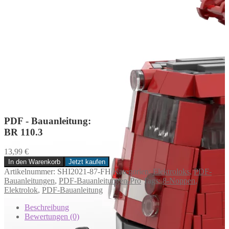
PDF - Bauanleitung:
BR 110.3
13,99
€
In den Warenkorb
Jetzt kaufen
BR
Artikelnummer:
SHI2021-87-FH
Kategorien:
Elektroloks
,
PDF-
110.3
Bauanleitungen
,
PDF-Bauanleitungen-Pro
Tags:
8-Noppen
,
Menge
Elektrolok
,
PDF-Bauanleitung
Beschreibung
Bewertungen (0)