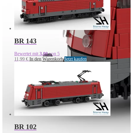
BR 143
Bewertet mit
3.00
von 5
11,99
€
In den Warenkorb
Jetzt kaufen
BR 102