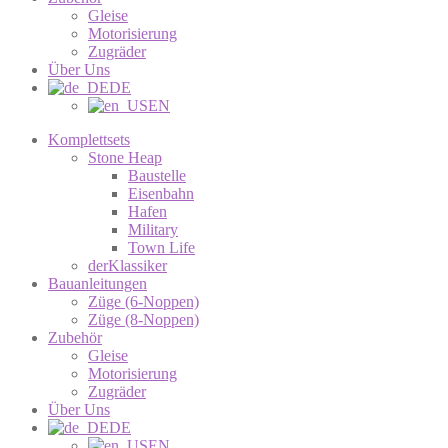
Gleise
Motorisierung
Zugräder
Über Uns
DE
EN
Komplettsets
Stone Heap
Baustelle
Eisenbahn
Hafen
Military
Town Life
derKlassiker
Bauanleitungen
Züge (6-Noppen)
Züge (8-Noppen)
Zubehör
Gleise
Motorisierung
Zugräder
Über Uns
DE
EN