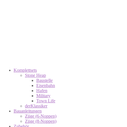
Komplettsets
Stone Heap
Baustelle
Eisenbahn
Hafen
Military
Town Life
derKlassiker
Bauanleitungen
Züge (6-Noppen)
Züge (8-Noppen)
Zubehör