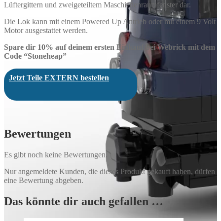
Lüftergittern und zweigeteiltem Maschienenraumfenster dar.
Die Lok kann mit einem Powered Up Antrieb oder mit einem 9 Volt
Motor ausgestattet werden.
Spare dir 10% auf deinem ersten Einkauf bei Webrick mit dem
Code “Stoneheap”
Jetzt Teile EXTERN bestellen
Bewertungen
Es gibt noch keine Bewertungen.
Nur angemeldete Kunden, die dieses Produkt gekauft haben, dürfen
eine Bewertung abgeben.
Das könnte dir auch gefallen …