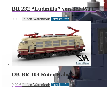
BR 232 “Ludmilla” von der WFL
9,99
€
In den Warenkorb
Jetzt kaufen
DB BR 103 Roter Rahmen
9,99
€
In den Warenkorb
Jetzt kaufen