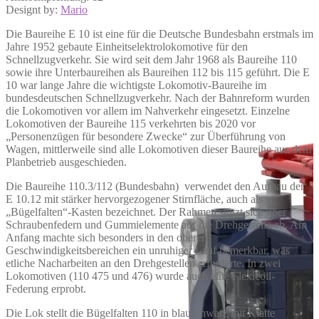
Designt by:
Mario
Die Baureihe E 10 ist eine für die Deutsche Bundesbahn erstmals im
Jahre 1952 gebaute Einheitselektrolokomotive für den
Schnellzugverkehr. Sie wird seit dem Jahr 1968 als Baureihe 110
sowie ihre Unterbaureihen als Baureihen 112 bis 115 geführt. Die E
10 war lange Jahre die wichtigste Lokomotiv-Baureihe im
bundesdeutschen Schnellzugverkehr. Nach der Bahnreform wurden
die Lokomotiven vor allem im Nahverkehr eingesetzt. Einzelne
Lokomotiven der Baureihe 115 verkehrten bis 2020 vor
„Personenzügen für besondere Zwecke“ zur Überführung von
Wagen, mittlerweile sind alle Lokomotiven dieser Baureihe aus dem
Planbetrieb ausgeschieden.
Die Baureihe 110.3/112 (Bundesbahn) verwendet den Aufbau der
E 10.12 mit stärker hervorgezogener Stirnfläche, auch als
„Bügelfalten“-Kasten bezeichnet. Der Rahmen stützt sich über
Schraubenfedern und Gummielemente auf die Drehgestelle ab. Am
Anfang machte sich besonders in den oberen
Geschwindigkeitsbereichen ein unruhiger Lauf bemerkbar, was
etliche Nacharbeiten an den Drehgestellen erforderte. In zwei
Lokomotiven (110 475 und 476) wurde auch eine Flexicoil-
Federung erprobt.
Die Lok stellt die Bügelfalten 110 in blauschwarz mit Klatte