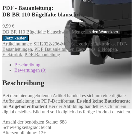
PDF - Bauanleitung:
DB BR 110 Bügelfalte blauschwarz
9,99
€
DB BR 110 Bügelfalte blauschwarz Menge
In den Warenkorb
Jetzt kaufen
Artikelnummer:
SHI2022-296-MC
Kategorien:
Elektroloks
,
PDF-
Bauanleitungen
,
PDF-Bauanleitungen-Easy
Tags:
6-Noppen
,
Elektrolok
,
PDF-Bauanleitung
Beschreibung
Bewertungen (0)
Beschreibung
Bei dem hier angebotenen Artikel handelt es sich um eine digitale
Aufbauanleitung im PDF-Dateiformat.
Es sind keine Bauelemente
im Angebot enthalten!
Bei der Abbildung handelt es sich um ein
digital erstelltes Bild und soll lediglich das fertige Produkt darstellen.
Anzahl der benötigten Steine: 688
Schwierigkeitsgrad: leicht
Altersempfehlung: 12+