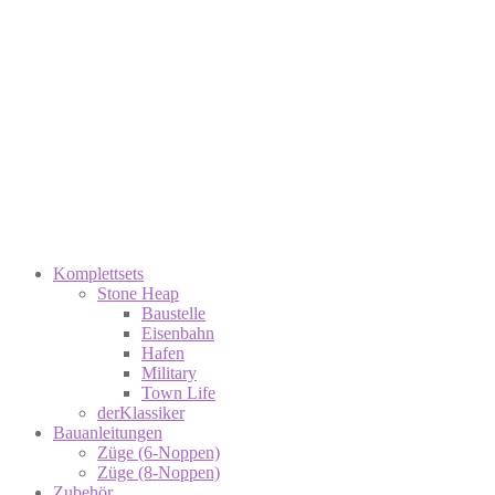
Komplettsets
Stone Heap
Baustelle
Eisenbahn
Hafen
Military
Town Life
derKlassiker
Bauanleitungen
Züge (6-Noppen)
Züge (8-Noppen)
Zubehör