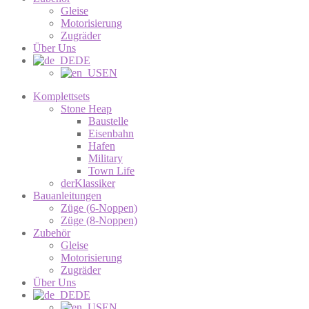
Gleise
Motorisierung
Zugräder
Über Uns
DE
EN
Komplettsets
Stone Heap
Baustelle
Eisenbahn
Hafen
Military
Town Life
derKlassiker
Bauanleitungen
Züge (6-Noppen)
Züge (8-Noppen)
Zubehör
Gleise
Motorisierung
Zugräder
Über Uns
DE
EN