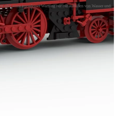
 oder sonst irgendeiner Wartung nur mit auffüllen von Wasser und