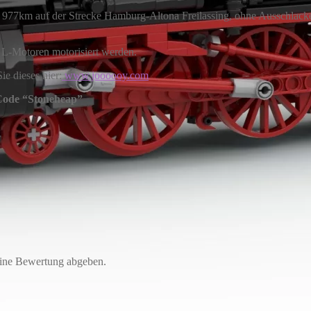
977km auf der Strecke Hamburg-Altona Freilassing, ohne Ausschlacken
 L-Motoren motorisiert werden.
e dieses hier:
www.joooooy.com
 Code “Stoneheap”
eine Bewertung abgeben.