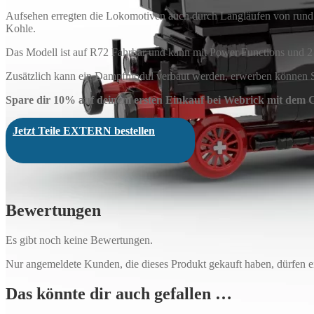
Aufsehen erregten die Lokomotiven auch durch Langläufen von rund 
Kohle.
Das Modell ist auf R72 Fahrbar und kann mit Power Functions und 2
Zusätzlich kann ein Dampfmodul verbaut werden, erwerben können Si
Spare dir 10% auf deinem ersten Einkauf bei Webrick mit dem
Jetzt Teile EXTERN bestellen
Bewertungen
Es gibt noch keine Bewertungen.
Nur angemeldete Kunden, die dieses Produkt gekauft haben, dürfen 
Das könnte dir auch gefallen …