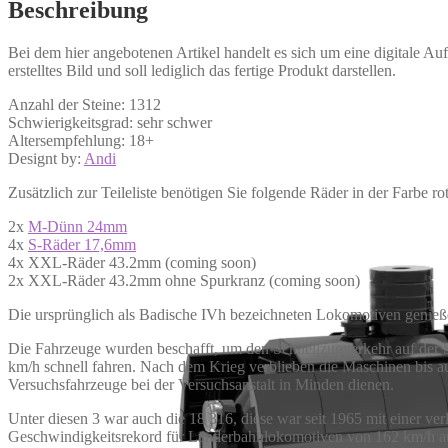
Beschreibung
Bei dem hier angebotenen Artikel handelt es sich um eine digitale A
erstelltes Bild und soll lediglich das fertige Produkt darstellen.
Anzahl der Steine: 1312
Schwierigkeitsgrad: sehr schwer
Altersempfehlung: 18+
Designt by:
Andi
Zusätzlich zur Teileliste benötigen Sie folgende Räder in der Farbe rot
2x
M-Dünn 24mm
4x
S-Räder 17,6mm
4x XXL-Räder 43.2mm (coming soon)
2x XXL-Räder 43.2mm ohne Spurkranz (coming soon)
Die ursprünglich als Badische IVh bezeichneten Lokomotiven genieße
Die Fahrzeuge wurden beschafft, um den Schnellzugverkehr auf der
km/h schnell fahren. Nach dem Krieg verblieben die Maschinen bis auf
Versuchsfahrzeuge bei der Versuchsanstalt in Minden dienen.
Unter diesen 3 war auch die 18 316, diese war seit 1965 mit einer 
Geschwindigkeitsrekord für Länderbahnlokomotiven von 162 km/h auf