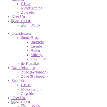
Gleise
Motorisierung
Zugräder
Über Uns
DE
EN
Komplettsets
Stone Heap
Baustelle
Eisenbahn
Hafen
Military
Town Life
derKlassiker
Bauanleitungen
Züge (6-Noppen)
Züge (8-Noppen)
Zubehör
Gleise
Motorisierung
Zugräder
Über Uns
DE
EN