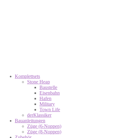
Komplettsets
Stone Heap
Baustelle
Eisenbahn
Hafen
Military
Town Life
derKlassiker
Bauanleitungen
Züge (6-Noppen)
Züge (8-Noppen)
Zubehör