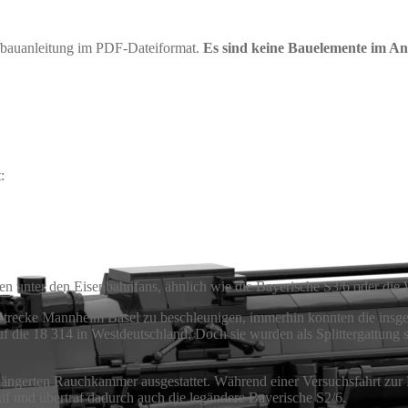
ufbauanleitung im PDF-Dateiformat.
Es sind keine Bauelemente im An
:
n unter den Eisenbahnfans, ähnlich wie die Bayerische S3/6 oder die 
 Strecke Mannheim Basel zu beschleunigen, immerhin konnten die ins
 die 18 314 in Westdeutschland. Doch sie wurden als Splittergattung s
verlängerten Rauchkammer ausgestattet. Während einer Versuchsfahrt z
 und übertraf dadurch auch die legändere Bayerische S2/6.