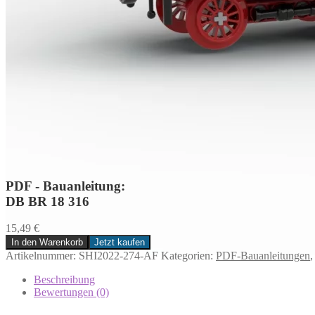
PDF - Bauanleitung:
DB BR 18 316
15,49
€
In den Warenkorb
Jetzt kaufen
DB
Artikelnummer:
SHI2022-274-AF
Kategorien:
PDF-Bauanleitungen
BR
18
Beschreibung
316
Bewertungen (0)
Menge