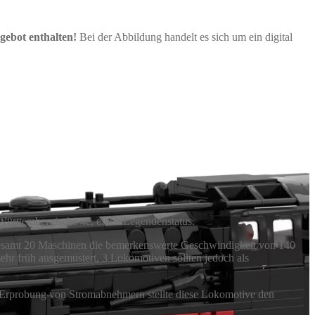
gebot enthalten!
Bei der Abbildung handelt es sich um ein digital
Württembergische 4c, einen Legendenstatus.
gesamt 20 Maschinen die bemerkenswerte Geschwindigkeit von 140
ehr früh ausgemustert, 3 Lokomotiven sollten jedoch als
ur Erprobung von Stromabnehmern stellte diese Lokomotive den