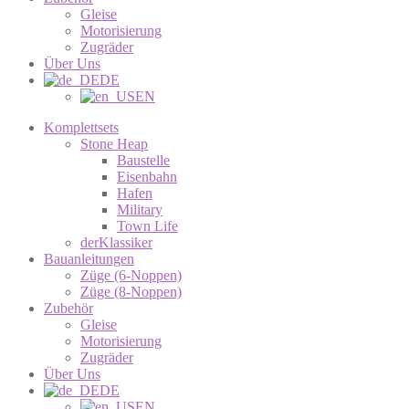
Gleise
Motorisierung
Zugräder
Über Uns
DE
EN
Komplettsets
Stone Heap
Baustelle
Eisenbahn
Hafen
Military
Town Life
derKlassiker
Bauanleitungen
Züge (6-Noppen)
Züge (8-Noppen)
Zubehör
Gleise
Motorisierung
Zugräder
Über Uns
DE
EN