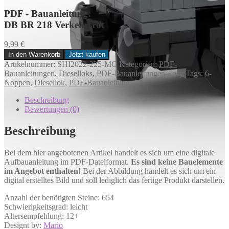
PDF - Bauanleitung:
DB BR 218 Verkehrsrot
9,99
€
In den Warenkorb
Jetzt kaufen
DB
Artikelnummer:
SHI2022-225-MC
Kategorien:
PDF-
BR
Bauanleitungen
,
Dieselloks
,
PDF-Bauanleitungen-Easy
Tags:
6-
218
Noppen
,
Diesellok
,
PDF-Bauanleitung
Verkehrsrot
Menge
Beschreibung
Bewertungen (0)
Beschreibung
Bei dem hier angebotenen Artikel handelt es sich um eine digitale
Aufbauanleitung im PDF-Dateiformat.
Es sind keine Bauelemente
im Angebot enthalten!
Bei der Abbildung handelt es sich um ein
digital erstelltes Bild und soll lediglich das fertige Produkt darstellen.
Anzahl der benötigten Steine: 654
Schwierigkeitsgrad: leicht
Altersempfehlung: 12+
Designt by:
Mario