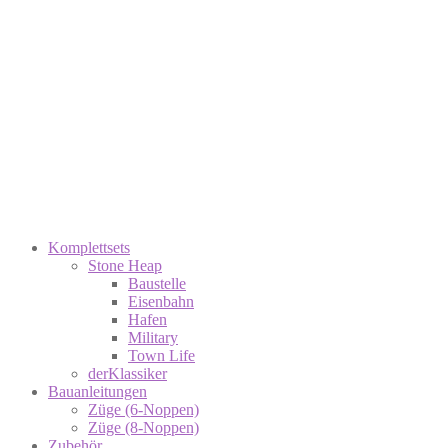
Komplettsets
Stone Heap
Baustelle
Eisenbahn
Hafen
Military
Town Life
derKlassiker
Bauanleitungen
Züge (6-Noppen)
Züge (8-Noppen)
Zubehör