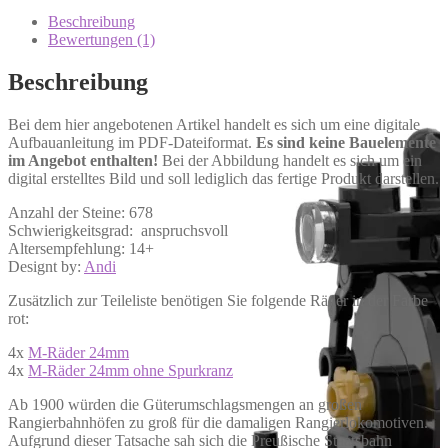
Beschreibung
Bewertungen (1)
Beschreibung
Bei dem hier angebotenen Artikel handelt es sich um eine digitale
Aufbauanleitung im PDF-Dateiformat.
Es sind keine Bauelemente
im Angebot enthalten!
Bei der Abbildung handelt es sich um ein
digital erstelltes Bild und soll lediglich das fertige Produkt darstellen.
Anzahl der Steine: 678
Schwierigkeitsgrad: anspruchsvoll
Altersempfehlung: 14+
Designt by:
Andi
Zusätzlich zur Teileliste benötigen Sie folgende Räder in der Farbe
rot:
4x
M-Räder 24mm
4x
M-Räder 24mm ohne Spurkranz
Ab 1900 würden die Güterumschlagsmengen an großen
Rangierbahnhöfen zu groß für die damaligen Rangierlokomotiven.
Aufgrund dieser Tatsache sah sich die Preußische Staatsbahn