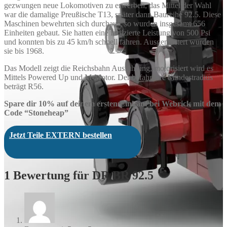
gezwungen neue Lokomotiven zu erwerben, das Mittel der Wahl
war die damalige Preußische T13, später dann Baureihe 92.5. Diese
Maschinen bewehrten sich durchaus, so wurden insgesamt 656
Einheiten gebaut. Sie hatten eine Indizierte Leistung von 500 Psi
und konnten bis zu 45 km/h schnell fahren. Ausgemustert wurden
sie bis 1968.
Das Modell zeigt die Reichsbahn Ausführung, motorisiert wird es
Mittels Powered Up und M-Motor. Der befahrbare Mindestradius
beträgt R56.
Spare dir 10% auf deinem ersten Einkauf bei Webrick mit dem
Code “Stoneheap”
Jetzt Teile EXTERN bestellen
1 Bewertung für
DR BR 92.5