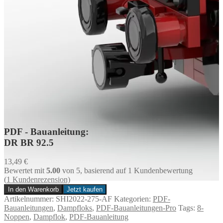
PDF - Bauanleitung:
DR BR 92.5
13,49
€
Bewertet mit
5.00
von 5, basierend auf
1
Kundenbewertung
(
1
Kundenrezension)
In den Warenkorb
Jetzt kaufen
DR
Artikelnummer:
SHI2022-275-AF
Kategorien:
PDF-
BR
Bauanleitungen
,
Dampfloks
,
PDF-Bauanleitungen-Pro
Tags:
8-
92.5
Noppen
,
Dampflok
,
PDF-Bauanleitung
Menge