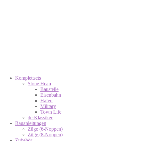
Komplettsets
Stone Heap
Baustelle
Eisenbahn
Hafen
Military
Town Life
derKlassiker
Bauanleitungen
Züge (6-Noppen)
Züge (8-Noppen)
Zubehör