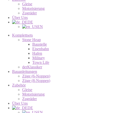
Gleise
Motorisierung
Zugräder
Über Uns
DE
EN
Komplettsets
Stone Heap
Baustelle
Eisenbahn
Hafen
Military
Town Life
derKlassiker
Bauanleitungen
Züge (6-Noppen)
Züge (8-Noppen)
Zubehör
Gleise
Motorisierung
Zugräder
Über Uns
DE
EN