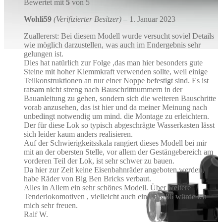
Bewertet mit
5
von 5
Wohli59
(Verifizierter Besitzer)
–
1. Januar 2023
Zuallererst: Bei diesem Modell wurde versucht soviel Details
wie möglich darzustellen, was auch im Endergebnis sehr
gelungen ist.
Dies hat natürlich zur Folge ,das man hier besonders gute
Steine mit hoher Klemmkraft verwenden sollte, weil einige
Teilkonstruktionen an nur einer Noppe befestigt sind. Es ist
ratsam nicht streng nach Bauschrittnummern in der
Bauanleitung zu gehen, sondern sich die weiteren Bauschritte
vorab anzusehen, das ist hier und da meiner Meinung nach
unbedingt notwendig um mind. die Montage zu erleichtern.
Der für diese Lok so typisch abgeschrägte Wasserkasten lässt
sich leider kaum anders realisieren.
Auf der Schwierigkeitsskala rangiert dieses Modell bei mir
mit an der obersten Stelle, vor allem der Gestängebereich am
vorderen Teil der Lok, ist sehr schwer zu bauen.
Da hier zur Zeit keine Eisenbahnräder angeboten werden,
habe Räder von Big Ben Bricks verbaut.
Alles in Allem ein sehr schönes Modell. Über weitere
Tenderlokomotiven , vielleicht auch eine BR 86 würde ich
mich sehr freuen.
Ralf W.