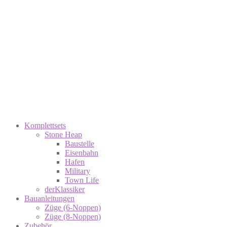
Komplettsets
Stone Heap
Baustelle
Eisenbahn
Hafen
Military
Town Life
derKlassiker
Bauanleitungen
Züge (6-Noppen)
Züge (8-Noppen)
Zubehör