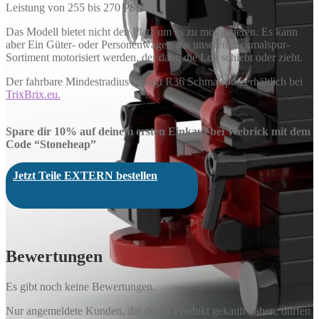
Leistung von 255 bis 270 PSI.
Das Modell bietet nicht den Platz um es zu motorisieren. Es kann
aber Ein Güter- oder Personenwagen aus unserem Schmalspur-
Sortiment motorisiert werden, der dann die Lok schiebt oder zieht.
Der fahrbare Mindestradius beträgt R36 Schmalspur, erhältlich bei
TrixBrix.eu.
Spare dir 10% auf deinem ersten Einkauf bei Webrick mit dem
Code “Stoneheap”
Jetzt Teile EXTERN bestellen
Bewertungen
Es gibt noch keine Bewertungen.
Nur angemeldete Kunden, die dieses Produkt gekauft haben, dürfen