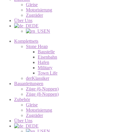
Gleise
Motorisierung
Zugräder
Über Uns
DE
EN
Komplettsets
Stone Heap
Baustelle
Eisenbahn
Hafen
Military
Town Life
derKlassiker
Bauanleitungen
Züge (6-Noppen)
Züge (8-Noppen)
Zubehör
Gleise
Motorisierung
Zugräder
Über Uns
DE
EN