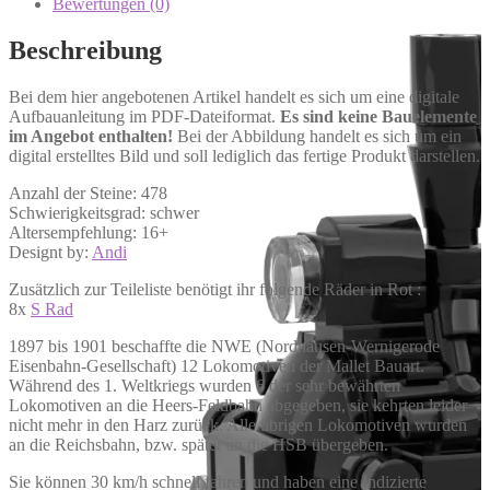
Bewertungen (0)
Beschreibung
Bei dem hier angebotenen Artikel handelt es sich um eine digitale
Aufbauanleitung im PDF-Dateiformat.
Es sind keine Bauelemente
im Angebot enthalten!
Bei der Abbildung handelt es sich um ein
digital erstelltes Bild und soll lediglich das fertige Produkt darstellen.
Anzahl der Steine: 478
Schwierigkeitsgrad: schwer
Altersempfehlung: 16+
Designt by:
Andi
Zusätzlich zur Teileliste benötigt ihr folgende Räder in Rot :
8x
S Rad
1897 bis 1901 beschaffte die NWE (Nordhausen-Wernigerode
Eisenbahn-Gesellschaft) 12 Lokomotiven der Mallet Bauart.
Während des 1. Weltkriegs wurden 6 der sehr bewährten
Lokomotiven an die Heers-Feldbahn abgegeben, sie kehrten leider
nicht mehr in den Harz zurück. Alle übrigen Lokomotiven wurden
an die Reichsbahn, bzw. später an die HSB übergeben.
Sie können 30 km/h schnell fahren und haben eine Indizierte