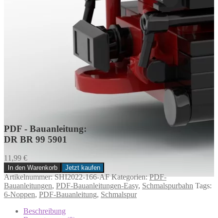
PDF - Bauanleitung:
DR BR 99 5901
11,99
€
In den Warenkorb
Jetzt kaufen
DR
Artikelnummer:
SHI2022-166-AF
Kategorien:
PDF-
BR
Bauanleitungen
,
PDF-Bauanleitungen-Easy
,
Schmalspurbahn
Tags:
99
6-Noppen
,
PDF-Bauanleitung
,
Schmalspur
5901
Menge
Beschreibung