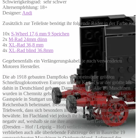
Schwierigkeitsgrad: sehr schwer
Altersempfehlung: 18+
Designer:
Andi
Zusätzlich zur Teileliste benötigt ihr folgende Räder in der Farbe rot:
10x
S-Wheel 17,6 mm 9 Speichen
2x
M-Rad 24mm dünn
4x
XL-Rad 36,8 mm
4x
XL-Rad blind 36.8mm
Gegebenenfalls ein Verlängerungskabel, je nach verwendeten
Motoren Hersteller.
Die ab 1918 gebauten Dampfloks waren einst die größten
Schnellzuglokomotiven Europas und ihr Kessel war der größte bis
dahin in Deutschland gebaute Dampferzeuger. Alle 23 Maschinen
wurden in Chemnitz gebaut und sie blieben alle, bis auf sehr kurze
Gastspiele in Stuttgart und Frankfurt Main, in Dresden Altstadt und
Reichenbach beheimatet. Besonders innovativ war ihr 4 Zylinder
Triebwerk, dass sich besonders im Mittelgebirge Mitteldeutschlands
bewährte. Im Flachland viel jedoch ihr hoher Kohle verbrauch
negativ auf, weshalb sie nie ihre angestammten Gebirgsstrecken
(Dresden – Hof / Leipzig – Hof) verließen. Nach dem Krieg
verblieben auch alle überlebende Fahrzeuge der in Baureihe 19
umgezeichneten Maschinen in Ostdeutschland. Aufgrund der