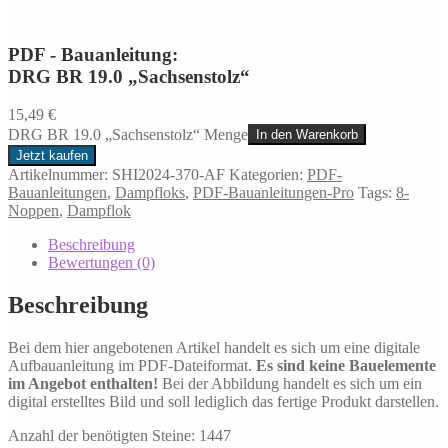
PDF - Bauanleitung:
DRG BR 19.0 „Sachsenstolz“
15,49
€
DRG BR 19.0 „Sachsenstolz“ Menge
In den Warenkorb
Jetzt kaufen
Artikelnummer:
SHI2024-370-AF
Kategorien:
PDF-
Bauanleitungen
,
Dampfloks
,
PDF-Bauanleitungen-Pro
Tags:
8-
Noppen
,
Dampflok
Beschreibung
Bewertungen (0)
Beschreibung
Bei dem hier angebotenen Artikel handelt es sich um eine digitale
Aufbauanleitung im PDF-Dateiformat.
Es sind keine Bauelemente
im Angebot enthalten!
Bei der Abbildung handelt es sich um ein
digital erstelltes Bild und soll lediglich das fertige Produkt darstellen.
Anzahl der benötigten Steine: 1447