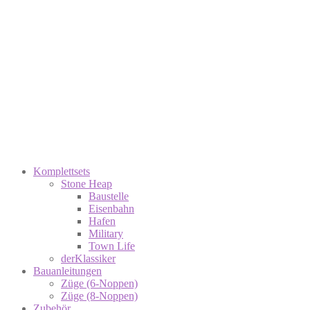
Komplettsets
Stone Heap
Baustelle
Eisenbahn
Hafen
Military
Town Life
derKlassiker
Bauanleitungen
Züge (6-Noppen)
Züge (8-Noppen)
Zubehör