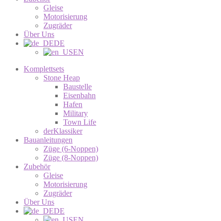
Gleise
Motorisierung
Zugräder
Über Uns
DE
EN
Komplettsets
Stone Heap
Baustelle
Eisenbahn
Hafen
Military
Town Life
derKlassiker
Bauanleitungen
Züge (6-Noppen)
Züge (8-Noppen)
Zubehör
Gleise
Motorisierung
Zugräder
Über Uns
DE
EN