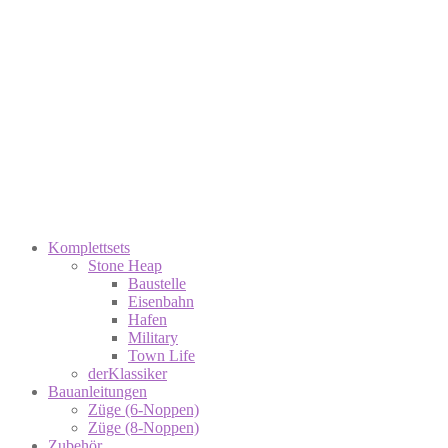
Komplettsets
Stone Heap
Baustelle
Eisenbahn
Hafen
Military
Town Life
derKlassiker
Bauanleitungen
Züge (6-Noppen)
Züge (8-Noppen)
Zubehör