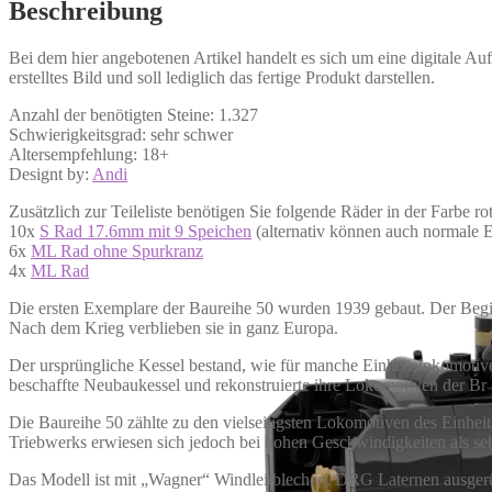
Beschreibung
Bei dem hier angebotenen Artikel handelt es sich um eine digitale A
erstelltes Bild und soll lediglich das fertige Produkt darstellen.
Anzahl der benötigten Steine: 1.327
Schwierigkeitsgrad: sehr schwer
Altersempfehlung: 18+
Designt by:
Andi
Zusätzlich zur Teileliste benötigen Sie folgende Räder in der Farbe rot
10x
S Rad 17.6mm mit 9 Speichen
(alternativ können auch normale 
6x
ML Rad ohne Spurkranz
4x
ML Rad
Die ersten Exemplare der Baureihe 50 wurden 1939 gebaut. Der Begi
Nach dem Krieg verblieben sie in ganz Europa.
Der ursprüngliche Kessel bestand, wie für manche Einheitslokomotive
beschaffte Neubaukessel und rekonstruierte ihre Lokomotiven der Br 
Die Baureihe 50 zählte zu den vielseitigsten Lokomotiven des Einhe
Triebwerks erwiesen sich jedoch bei hohen Geschwindigkeiten als se
Das Modell ist mit „Wagner“ Windleitblechen, DRG Laternen ausgerüs