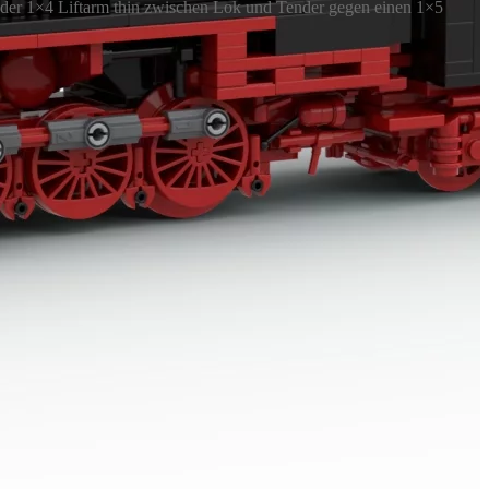
 der 1×4 Liftarm thin zwischen Lok und Tender gegen einen 1×5