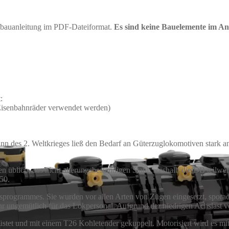
ufbauanleitung im PDF-Dateiformat.
Es sind keine Bauelemente im An
:
Eisenbahnräder verwendet werden)
nn des 2. Weltkrieges ließ den Bedarf an Güterzuglokomotiven stark a
n üblich, aus nicht alterungsbeständigen Stahl, weshalb die DB teilwe
50.
itsprogrammes. Sie wurden vor allen Arten von Zügen eingesetzt, spo
hr ungemütlich für das Lokpersonal. Aufgrund der niedrigen Achslast v
tet und mit einem T26 Kohletender gekuppelt. Motorisiert wird es mi