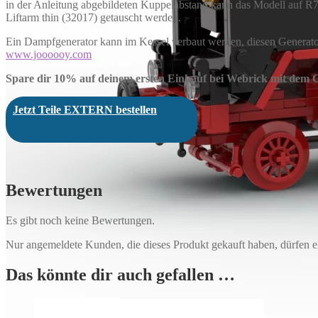
in der Anleitung abgebildeten Kuppelabstand kann das Modell auf R
Liftarm thin (32017) getauscht werden.
Ein Dampfgenerator kann im Kessel verbaut werden, diesen Generato
www.joooooy.com
Spare dir 10% auf deinem ersten Einkauf bei Webrick mit dem
Jetzt Teile EXTERN bestellen
Bewertungen
Es gibt noch keine Bewertungen.
Nur angemeldete Kunden, die dieses Produkt gekauft haben, dürfen 
Das könnte dir auch gefallen …