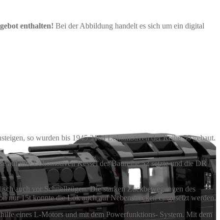
gebot enthalten!
Bei der Abbildung handelt es sich um ein digital
nsteigen, so wurden bis 1945 3164 Lokomotiven der Reihe 50 gebaut.
ise auf ihre Lokomotiven Kessel der Baureihe 52 setzte und die DR
radisch auch vor Schnellzügen. Die starken Zuckbewegungen des
on nur 15t konnte die Lok auch auf Nebenstrecken eingesetzt werden.
thilfe eines L-Motors und mit dem Powerfunktions- System. Mit dem