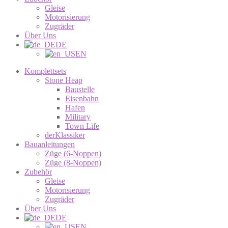
Gleise
Motorisierung
Zugräder
Über Uns
DE
EN
Komplettsets
Stone Heap
Baustelle
Eisenbahn
Hafen
Military
Town Life
derKlassiker
Bauanleitungen
Züge (6-Noppen)
Züge (8-Noppen)
Zubehör
Gleise
Motorisierung
Zugräder
Über Uns
DE
EN