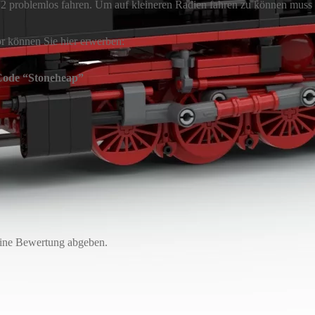
72 problemlos fahren. Um auf kleineren Radien fahren zu können muss
r können Sie hier erwerben:
 Code “Stoneheap”
eine Bewertung abgeben.