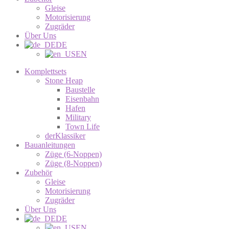
Gleise
Motorisierung
Zugräder
Über Uns
DE
EN
Komplettsets
Stone Heap
Baustelle
Eisenbahn
Hafen
Military
Town Life
derKlassiker
Bauanleitungen
Züge (6-Noppen)
Züge (8-Noppen)
Zubehör
Gleise
Motorisierung
Zugräder
Über Uns
DE
EN