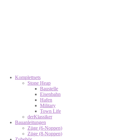
Komplettsets
Stone Heap
Baustelle
Eisenbahn
Hafen
Military
Town Life
derKlassiker
Bauanleitungen
Züge (6-Noppen)
Züge (8-Noppen)
Zubehör