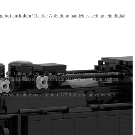
gebot enthalten!
Bei der Abbildung handelt es sich um ein digital
baut. Die Lokomotiven konnten aufgrund des symmetrisch gebauten
ädestiniert, außerdem wurden die Maschinen auch im leichten
d es sollte mindestens auf dem R72 Radius gefahren werden.