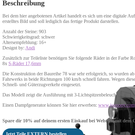
Beschreibung
Bei dem hier angebotenen Artikel handelt es sich um eine digitale A
erstelltes Bild und soll lediglich das fertige Produkt darstellen.
Anzahl der Steine: 903
Schwierigkeitsgrad: schwer
Altersempfehlung: 16+
Designt by:
Andi
Zusätzlich zur Teileliste benötigen Sie folgende Räder in der Farbe Ro
8x
S-Räder 17,6mm
Die Konstruktion der Baureihe 78 war sehr erfolgreich, so wurden 
Fahrwerks in beide Richtungen 100 km/h schnell fahren. Wegen diese
Schnell- und Güterzugverkehr eingesetzt.
Das Modell zeigt die Ausführung mit 3-Lichtspitzenbeleuchtung und
Einen Dampfgenerator können Sie hier erwerben:
www.joooooy.com
Spare dir 10% auf deinem ersten Einkauf bei Webrick mit dem
Jetzt Teile EXTERN bestellen