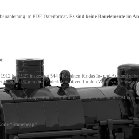
ufbauanleitung im PDF-Dateiformat.
Es sind keine Bauelemente im An
t:
ab 1912 bis 1927 insgesamt 544 Maschinen für das In- und Ausland ge
r Fähigkeit waren die Tenderlokomotiven für den Wendezug-Einsatz pr
 3-Dom Ausführung. Motorisiert wird das Modell mit einem L-Motor un
 Code “Stoneheap”