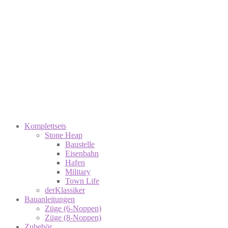
Komplettsets
Stone Heap
Baustelle
Eisenbahn
Hafen
Military
Town Life
derKlassiker
Bauanleitungen
Züge (6-Noppen)
Züge (8-Noppen)
Zubehör