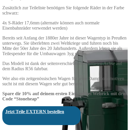
Zusätzlich zur Teileliste benötigen Sie folgende Räder in der Farbe
schwarz:
4x S-Räder 17,6mm (alternativ können auch normale
Eisenbahnräder verwendet werden)
Bereits seit Anfang der 1880er Jahre ist dieser Wagentyp in Preußen
unterwegs. Sie überlebten zwei Weltkriege und fuhren noch bis
Mitte der 50er Jahre des 20 Jahrhunderts. Außerdem lebten sie als
Teilespender für die Umbauwagen 3yg weiter.
Das Modell ist dank der seitenverschiebbaren mittleren Achse auf
dem Radius R56 fahrbar.
Wer also ein zeitgenössischen Wagen für seine Dampflokomotiven
sucht ist mit diesem Wagen sehr gut beraten.
Spare dir 10% auf deinem ersten Einkauf bei Webrick mit dem
Code “Stoneheap”
Jetzt Teile EXTERN bestellen