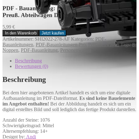
PDF - Bauanleitung:
Preuß. Abteilwagen D3 pr 04
5,99
€
In den Warenkorb
Jetzt kaufen
Preuß.
Artikelnummer:
SHI2022-278-AF
Kategorien:
PDF-
Abteilwagen
Bauanleitungen
,
PDF-Bauanleitungen-Pro
,
Personenwagen
Tags:
8-
D3
Noppen
,
PDF-Bauanleitung
,
Personenwagen
pr
04
Beschreibung
Menge
Bewertungen (0)
Beschreibung
Bei dem hier angebotenen Artikel handelt es sich um eine digitale
Aufbauanleitung im PDF-Dateiformat.
Es sind keine Bauelemente
im Angebot enthalten!
Bei der Abbildung handelt es sich um ein
digital erstelltes Bild und soll lediglich das fertige Produkt darstellen.
Anzahl der Steine: 1076
Schwierigkeitsgrad: Mittel
Altersempfehlung: 14+
Designt by:
Andi