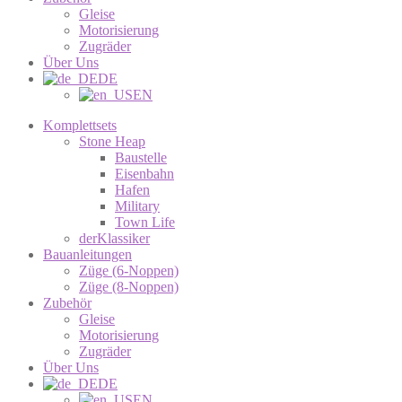
Gleise
Motorisierung
Zugräder
Über Uns
DE
EN
Komplettsets
Stone Heap
Baustelle
Eisenbahn
Hafen
Military
Town Life
derKlassiker
Bauanleitungen
Züge (6-Noppen)
Züge (8-Noppen)
Zubehör
Gleise
Motorisierung
Zugräder
Über Uns
DE
EN