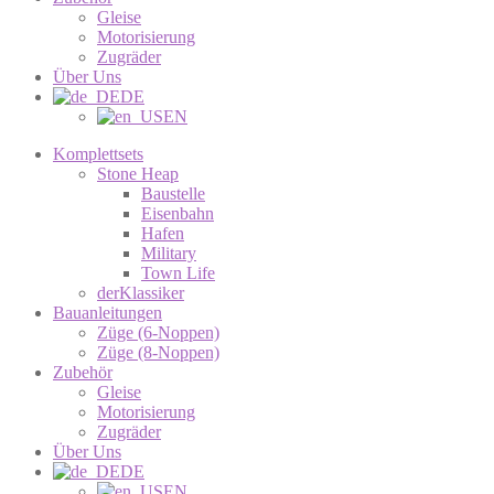
Gleise
Motorisierung
Zugräder
Über Uns
DE
EN
Komplettsets
Stone Heap
Baustelle
Eisenbahn
Hafen
Military
Town Life
derKlassiker
Bauanleitungen
Züge (6-Noppen)
Züge (8-Noppen)
Zubehör
Gleise
Motorisierung
Zugräder
Über Uns
DE
EN