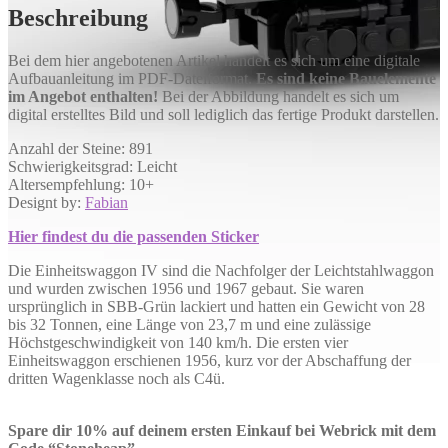
Beschreibung
Bei dem hier angebotenen Artikel handelt es sich um eine digitale
Aufbauanleitung im PDF-Dateiformat.
Es sind keine Bauelemente
im Angebot enthalten!
Bei der Abbildung handelt es sich um
digital erstelltes Bild und soll lediglich das fertige Produkt darstellen.
Anzahl der Steine: 891
Schwierigkeitsgrad: Leicht
Altersempfehlung: 10+
Designt by:
Fabian
Hier findest du die passenden
Sticker
Die Einheitswaggon IV sind die Nachfolger der Leichtstahlwaggon
und wurden zwischen 1956 und 1967 gebaut. Sie waren
ursprünglich in SBB-Grün lackiert und hatten ein Gewicht von 28
bis 32 Tonnen, eine Länge von 23,7 m und eine zulässige
Höchstgeschwindigkeit von 140 km/h. Die ersten vier
Einheitswaggon erschienen 1956, kurz vor der Abschaffung der
dritten Wagenklasse noch als C4ü.
Spare dir 10% auf deinem ersten Einkauf bei Webrick mit dem