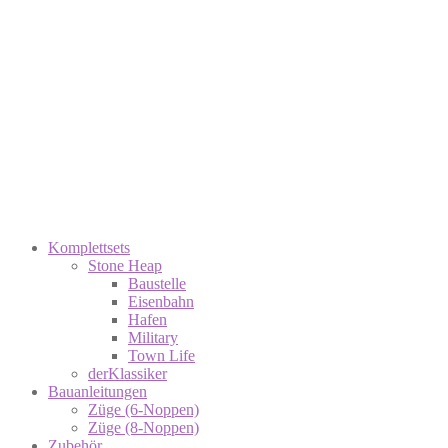
Komplettsets
Stone Heap
Baustelle
Eisenbahn
Hafen
Military
Town Life
derKlassiker
Bauanleitungen
Züge (6-Noppen)
Züge (8-Noppen)
Zubehör