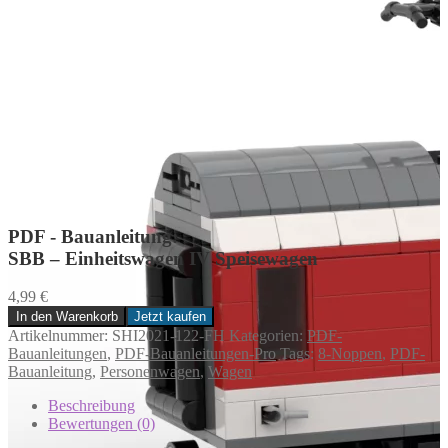
PDF - Bauanleitung:
SBB – Einheitswagen IV Speisewagen
4,99
€
In den Warenkorb
Jetzt kaufen
SBB
Artikelnummer:
SHI2021-122-FH
Kategorien:
PDF-
-
Bauanleitungen
,
PDF-Bauanleitungen-Pro
Tags:
8-Noppen
,
PDF-
Einheitswagen
Bauanleitung
,
Personenwagen
,
Wagen
IV
Speisewagen
Beschreibung
Menge
Bewertungen (0)