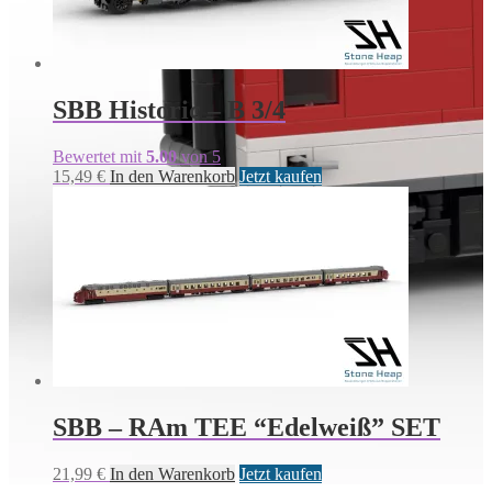
SBB Historic – B 3/4
Bewertet mit
5.00
von 5
15,49
€
In den Warenkorb
Jetzt kaufen
SBB – RAm TEE “Edelweiß” SET
21,99
€
In den Warenkorb
Jetzt kaufen