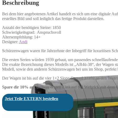
Beschreibung
Bei dem hier angebotenen Artikel handelt es sich um eine digitale A
erstelltes Bild und soll lediglich das fertige Produkt darstellen.
Anzahl der benötigten Steine: 1850
Schwierigkeitsgrad: Anspruchsvoll
Altersempfehlung: 14+
Designer:
Andi
Schürzenwagen waren für Jahrzehnte der Inbegriff für luxuriösen Sch
Die ersten Serien würden 1939 gebaut, um passendes schnelllaufende
Die exakte Bezeichnung dieses Modells ist „AB4ü-38“, der Wagen sta
Modell, sowie den anderen Schürzenwagen bei uns im Shop, perfekt 
Der Wagen ist bis auf die vier 1×2 Slope Curved 37352 an den Wagen
Spare dir 10% auf deinem ersten Einkauf bei Webrick mit dem
Jetzt Teile EXTERN bestellen