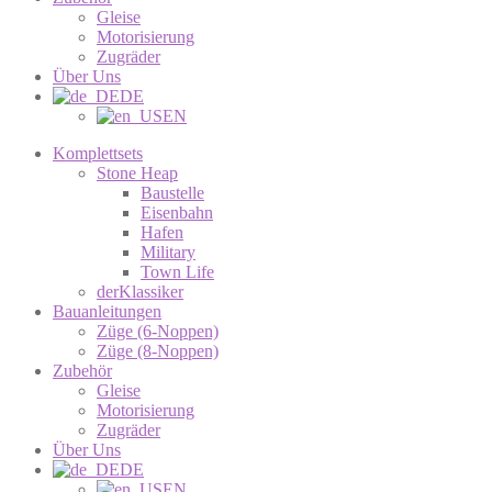
Gleise
Motorisierung
Zugräder
Über Uns
DE
EN
Komplettsets
Stone Heap
Baustelle
Eisenbahn
Hafen
Military
Town Life
derKlassiker
Bauanleitungen
Züge (6-Noppen)
Züge (8-Noppen)
Zubehör
Gleise
Motorisierung
Zugräder
Über Uns
DE
EN