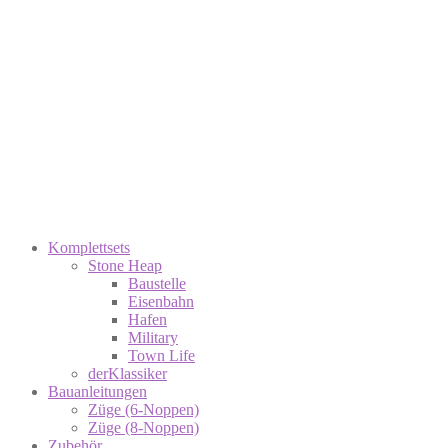
Komplettsets
Stone Heap
Baustelle
Eisenbahn
Hafen
Military
Town Life
derKlassiker
Bauanleitungen
Züge (6-Noppen)
Züge (8-Noppen)
Zubehör