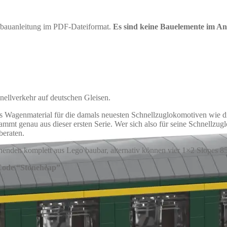
ufbauanleitung im PDF-Dateiformat.
Es sind keine Bauelemente im An
nellverkehr auf deutschen Gleisen.
s Wagenmaterial für die damals neuesten Schnellzuglokomotiven wie die
mmt genau aus dieser ersten Serie. Wer sich also für seine Schnellzu
beraten.
enden komplett aus Lego baubar, alternativ können vier 1×2 Slopes 8
 Code “Stoneheap”