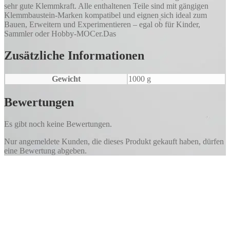
sehr gute Klemmkraft. Alle enthaltenen Teile sind mit gängigen
Klemmbaustein-Marken kompatibel und eignen sich ideal zum
Bauen, Erweitern und Experimentieren – egal ob für Kinder,
Sammler oder Hobby-MOCer.Das
Zusätzliche Informationen
Gewicht
1000 g
Bewertungen
Es gibt noch keine Bewertungen.
Nur angemeldete Kunden, die dieses Produkt gekauft haben, dürfen
eine Bewertung abgeben.