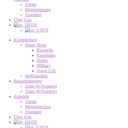
Gleise
Motorisierung
Zugräder
Über Uns
DE
EN
Komplettsets
Stone Heap
Baustelle
Eisenbahn
Hafen
Military
Town Life
derKlassiker
Bauanleitungen
Züge (6-Noppen)
Züge (8-Noppen)
Zubehör
Gleise
Motorisierung
Zugräder
Über Uns
DE
EN