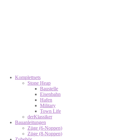
Komplettsets
Stone Heap
Baustelle
Eisenbahn
Hafen
Military
Town Life
derKlassiker
Bauanleitungen
Züge (6-Noppen)
Züge (8-Noppen)
Zubehör