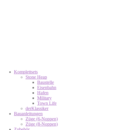
Komplettsets
Stone Heap
Baustelle
Eisenbahn
Hafen
Military
Town Life
derKlassiker
Bauanleitungen
Züge (6-Noppen)
Züge (8-Noppen)
Zubehör