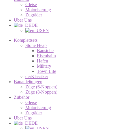
Gleise
Motorisierung
Zugräder
Über Uns
DE
EN
Komplettsets
Stone Heap
Baustelle
Eisenbahn
Hafen
Military
Town Life
derKlassiker
Bauanleitungen
Züge (6-Noppen)
Züge (8-Noppen)
Zubehör
Gleise
Motorisierung
Zugräder
Über Uns
DE
EN