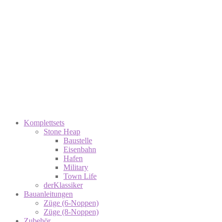
Komplettsets
Stone Heap
Baustelle
Eisenbahn
Hafen
Military
Town Life
derKlassiker
Bauanleitungen
Züge (6-Noppen)
Züge (8-Noppen)
Zubehör