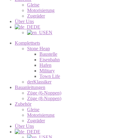
Gleise
Motorisierung
Zugräder
Über Uns
DE
EN
Komplettsets
Stone Heap
Baustelle
Eisenbahn
Hafen
Military
Town Life
derKlassiker
Bauanleitungen
Züge (6-Noppen)
Züge (8-Noppen)
Zubehör
Gleise
Motorisierung
Zugräder
Über Uns
DE
EN