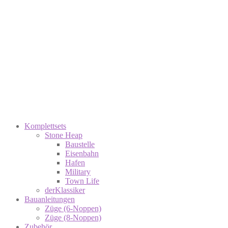
Komplettsets
Stone Heap
Baustelle
Eisenbahn
Hafen
Military
Town Life
derKlassiker
Bauanleitungen
Züge (6-Noppen)
Züge (8-Noppen)
Zubehör