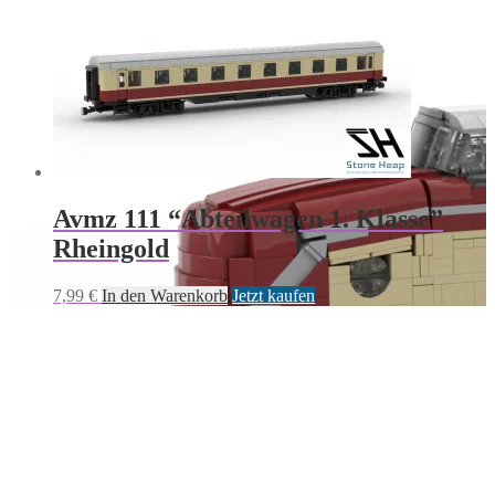
Avmz 111 “Abteilwagen 1. Klasse”
Rheingold
7,99
€
In den Warenkorb
Jetzt kaufen