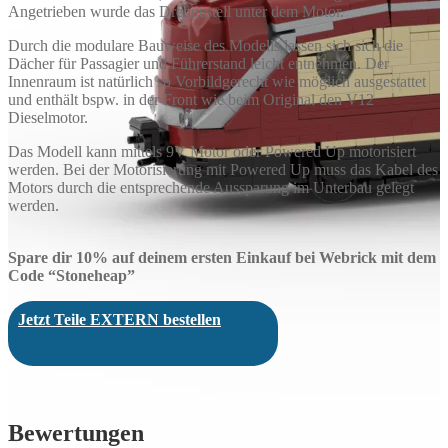
Angetrieben wurde das Drehgestell unter dem Motor.
Durch die modulare Bauweise des Modells lassen sich sich die
Dächer für Passagier und Führerstand leicht entnehmen. Der
Innenraum ist natürlich so Vorbildgerecht wie möglich ausgestattet
und enthält bspw. in der Front wie beim Original den V12
Dieselmotor.
Das Modell kann mittels 9V Motor oder Powered Up motorisiert
werden. Bei der Motorisierung mit Powered Up muss das Kabel des
Motors durch die entsprechende Aussparung im Unterbau gelegt
werden.
Spare dir 10% auf deinem ersten Einkauf bei Webrick mit dem
Code “Stoneheap”
Jetzt Teile EXTERN bestellen
Bewertungen