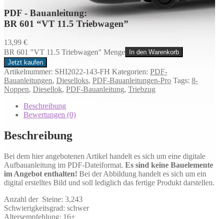
PDF - Bauanleitung:
BR 601 “VT 11.5 Triebwagen”
13,99
€
BR 601 "VT 11.5 Triebwagen" Menge
In den Warenkorb
Jetzt kaufen
Artikelnummer:
SHI2022-143-FH
Kategorien:
PDF-
Bauanleitungen
,
Dieselloks
,
PDF-Bauanleitungen-Pro
Tags:
8-
Noppen
,
Diesellok
,
PDF-Bauanleitung
,
Triebzug
Beschreibung
Bewertungen (0)
Beschreibung
Bei dem hier angebotenen Artikel handelt es sich um eine digitale
Aufbauanleitung im PDF-Dateiformat.
Es sind keine Bauelemente
im Angebot enthalten!
Bei der Abbildung handelt es sich um ein
digital erstelltes Bild und soll lediglich das fertige Produkt darstellen.
Anzahl der Steine: 3,243
Schwierigkeitsgrad: schwer
Altersempfehlung: 16+