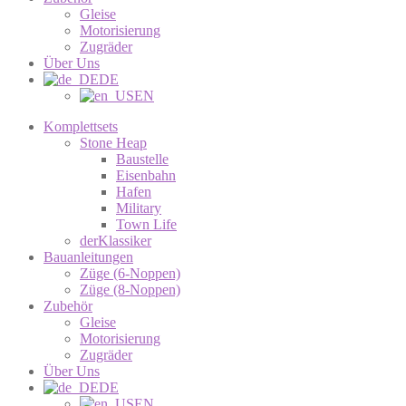
Gleise
Motorisierung
Zugräder
Über Uns
DE
EN
Komplettsets
Stone Heap
Baustelle
Eisenbahn
Hafen
Military
Town Life
derKlassiker
Bauanleitungen
Züge (6-Noppen)
Züge (8-Noppen)
Zubehör
Gleise
Motorisierung
Zugräder
Über Uns
DE
EN