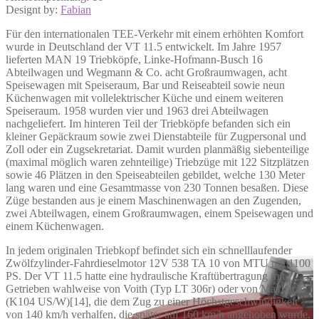
Designt by:
Fabian
Für den internationalen TEE-Verkehr mit einem erhöhten Komfort
wurde in Deutschland der VT 11.5 entwickelt. Im Jahre 1957
lieferten MAN 19 Triebköpfe, Linke-Hofmann-Busch 16
Abteilwagen und Wegmann & Co. acht Großraumwagen, acht
Speisewagen mit Speiseraum, Bar und Reiseabteil sowie neun
Küchenwagen mit vollelektrischer Küche und einem weiteren
Speiseraum. 1958 wurden vier und 1963 drei Abteilwagen
nachgeliefert. Im hinteren Teil der Triebköpfe befanden sich ein
kleiner Gepäckraum sowie zwei Dienstabteile für Zugpersonal und
Zoll oder ein Zugsekretariat. Damit wurden planmäßig siebenteilige
(maximal möglich waren zehnteilige) Triebzüge mit 122 Sitzplätzen
sowie 46 Plätzen in den Speiseabteilen gebildet, welche 130 Meter
lang waren und eine Gesamtmasse von 230 Tonnen besaßen. Diese
Züge bestanden aus je einem Maschinenwagen an den Zugenden,
zwei Abteilwagen, einem Großraumwagen, einem Speisewagen und
einem Küchenwagen.
In jedem originalen Triebkopf befindet sich ein schnelllaufender
Zwölfzylinder-Fahrdieselmotor 12V 538 TA 10 von MTU mit 1100
PS. Der VT 11.5 hatte eine hydraulische Kraftübertragung mit
Getrieben wahlweise von Voith (Typ LT 306r) oder von Maybach
(K104 US/W)[14], die dem Zug zu einer Höchstgeschwindigkeit
von 140 km/h verhalfen, die später auf 160 km/h angehoben wurde.