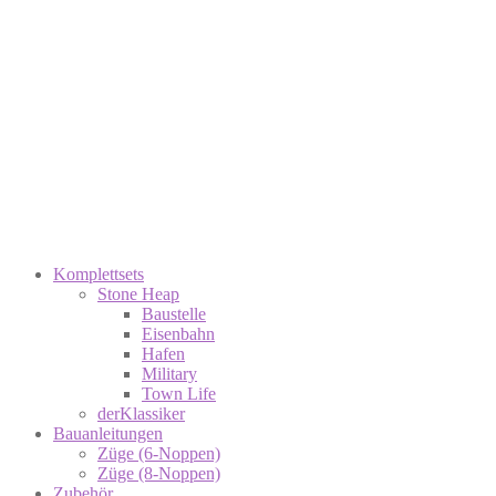
Komplettsets
Stone Heap
Baustelle
Eisenbahn
Hafen
Military
Town Life
derKlassiker
Bauanleitungen
Züge (6-Noppen)
Züge (8-Noppen)
Zubehör