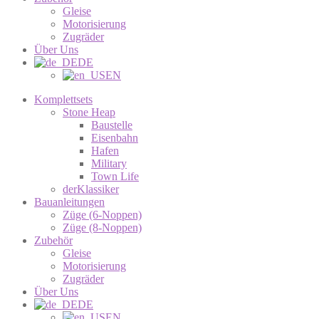
Gleise
Motorisierung
Zugräder
Über Uns
DE
EN
Komplettsets
Stone Heap
Baustelle
Eisenbahn
Hafen
Military
Town Life
derKlassiker
Bauanleitungen
Züge (6-Noppen)
Züge (8-Noppen)
Zubehör
Gleise
Motorisierung
Zugräder
Über Uns
DE
EN