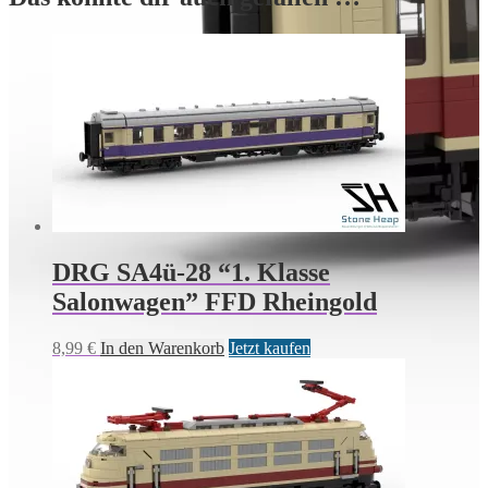
DRG SA4ü-28 “1. Klasse
Salonwagen” FFD Rheingold
8,99
€
In den Warenkorb
Jetzt kaufen