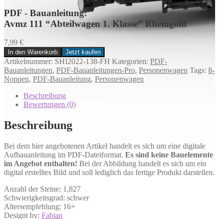
PDF - Bauanleitung:
Avmz 111 “Abteilwagen 1. Klasse” Rheingold
7,99
€
In den Warenkorb
Jetzt kaufen
Avmz
Artikelnummer:
SHI2022-138-FH
Kategorien:
PDF-
111
Bauanleitungen
,
PDF-Bauanleitungen-Pro
,
Personenwagen
Tags:
8-
“Abteilwagen
Noppen
,
PDF-Bauanleitung
,
Personenwagen
1.
Klasse”
Beschreibung
Rheingold
Bewertungen (0)
Menge
Beschreibung
Bei dem hier angebotenen Artikel handelt es sich um eine digitale
Aufbauanleitung im PDF-Dateiformat.
Es sind keine Bauelemente
im Angebot enthalten!
Bei der Abbildung handelt es sich um ein
digital erstelltes Bild und soll lediglich das fertige Produkt darstellen.
Anzahl der Steine: 1,827
Schwierigkeitsgrad: schwer
Altersempfehlung: 16+
Designt by:
Fabian