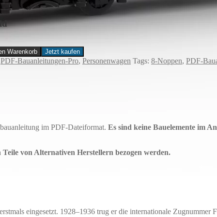
ld
den Warenkorb
Jetzt kaufen
,
PDF-Bauanleitungen-Pro
,
Personenwagen
Tags:
8-Noppen
,
PDF-Baua
ufbauanleitung im PDF-Dateiformat.
Es sind keine Bauelemente im An
eile von Alternativen Herstellern bezogen werden.
stmals eingesetzt. 1928–1936 trug er die internationale Zugnummer 