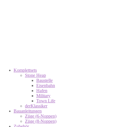
Komplettsets
Stone Heap
Baustelle
Eisenbahn
Hafen
Military
Town Life
derKlassiker
Bauanleitungen
Züge (6-Noppen)
Züge (8-Noppen)
Zubehör