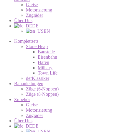
Gleise
Motorisierung
Zugräder
Über Uns
DE
EN
Komplettsets
Stone Heap
Baustelle
Eisenbahn
Hafen
Military
Town Life
derKlassiker
Bauanleitungen
Züge (6-Noppen)
Züge (8-Noppen)
Zubehör
Gleise
Motorisierung
Zugräder
Über Uns
DE
EN