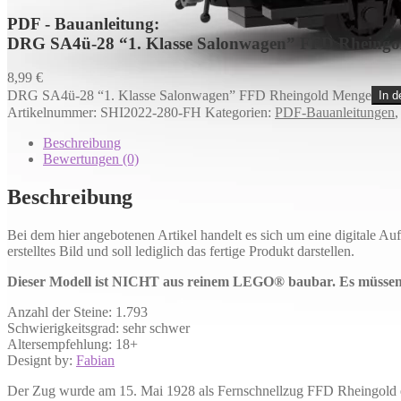
PDF - Bauanleitung:
DRG SA4ü-28 “1. Klasse Salonwagen” FFD Rheingo
8,99
€
DRG SA4ü-28 “1. Klasse Salonwagen” FFD Rheingold Menge
In 
Artikelnummer:
SHI2022-280-FH
Kategorien:
PDF-Bauanleitungen
Beschreibung
Bewertungen (0)
Beschreibung
Bei dem hier angebotenen Artikel handelt es sich um eine digitale A
erstelltes Bild und soll lediglich das fertige Produkt darstellen.
Dieser Modell ist NICHT aus reinem LEGO® baubar. Es müssen T
Anzahl der Steine: 1.793
Schwierigkeitsgrad: sehr schwer
Altersempfehlung: 18+
Designt by:
Fabian
Der Zug wurde am 15. Mai 1928 als Fernschnellzug FFD Rheingold er