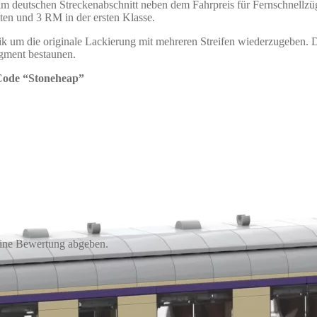
e im deutschen Streckenabschnitt neben dem Fahrpreis für Fernschnellz
en und 3 RM in der ersten Klasse.
 um die originale Lackierung mit mehreren Streifen wiederzugeben. De
egment bestaunen.
 Code “Stoneheap”
eine Bewertung abgeben.