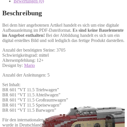
Bewertungen (0)
Beschreibung
Bei dem hier angebotenen Artikel handelt es sich um eine digitale
Aufbauanleitung im PDF-Dateiformat.
Es sind keine Bauelemente
im Angebot enthalten!
Bei der Abbildung handelt es sich um ein
digital erstelltes Bild und soll lediglich das fertige Produkt darstellen.
Anzahl der benötigten Steine: 3705
Schwierigkeitsgrad: mittel
Altersempfehlung: 12+
Designt by:
Mario
Anzahl der Anleitungen: 5
Set Inhalt:
BR 601 ”VT 11.5 Triebwagen”
BR 601 “VT 11.5 Abteilwagen”
BR 601 “VT 11.5 Großraumwagen”
BR 601 “VT 11.5 Speisewagen”
BR 601 “VT 11.5 Barwagen”
Für den internationalen TEE-Verkehr mit einem erhöhten Komfort
wurde in Deutschland der VT 11.5 entwickelt. Im Jahre 1957