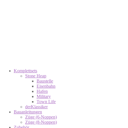
Komplettsets
Stone Heap
Baustelle
Eisenbahn
Hafen
Military
Town Life
derKlassiker
Bauanleitungen
Züge (6-Noppen)
Züge (8-Noppen)
Zubehör