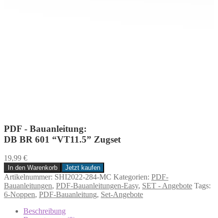
PDF - Bauanleitung:
DB BR 601 “VT11.5” Zugset
19,99
€
In den Warenkorb
Jetzt kaufen
DB
Artikelnummer:
SHI2022-284-MC
Kategorien:
PDF-
BR
Bauanleitungen
,
PDF-Bauanleitungen-Easy
,
SET - Angebote
Tags:
601
6-Noppen
,
PDF-Bauanleitung
,
Set-Angebote
“VT11.5”
Zugset
Beschreibung
Menge