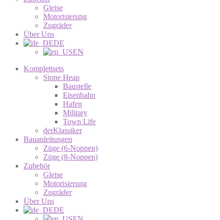
Gleise
Motorisierung
Zugräder
Über Uns
DE
EN
Komplettsets
Stone Heap
Baustelle
Eisenbahn
Hafen
Military
Town Life
derKlassiker
Bauanleitungen
Züge (6-Noppen)
Züge (8-Noppen)
Zubehör
Gleise
Motorisierung
Zugräder
Über Uns
DE
EN