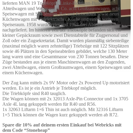
lieferten MAN 19 Triebköpfe, Linke-Hofmann-Busch 16
Abteilwagen und Wegmann & Co. acht Großraumwagen, acht
Speisewagen mit Speiseraum, Bar und Reiseabteil sowie neun
Küchenwagen mit vollelektrischer Küche und einem weiteren
Speiseraum. 1958 wurden vier und 1963 drei Abteilwagen
nachgeliefert. Im hinteren Teil der Triebköpfe befanden sich ein
kleiner Gepäckraum sowie zwei Dienstabteile für Zugpersonal und
Zoll oder ein Zugsekretariat. Damit wurden planmäßig siebenteilige
(maximal möglich waren zehnteilige) Triebzüge mit 122 Sitzplätzen
sowie 46 Plätzen in den Speiseabteilen gebildet, welche 130 Meter
lang waren und eine Gesamtmasse von 230 Tonnen besaßen. Diese
Züge bestanden aus je einem Maschinenwagen an den Zugenden,
zwei Abteilwagen, einem Großraumwagen, einem Speisewagen und
einem Küchenwagen.
Der Zug kann mittels 2x 9V Motor oder 2x Powered Up motorisiert
werden. Es ist je ein Antrieb je Triebkopf möglich.
Die Triebköpfe sind R40 tauglich.
Die Wagen können mit 2x 32013 Axle-Pin Connector und 1x 3705
Axle 4L lang gekuppelt werden für R40 und R56.
1x 32063 Liftarm 1×6 Thin ist auch möglich. Mit 32316 Liftarm
1×5 Thick können die Wagen kurz gekuppelt werden ab R72.
Spare dir 10% auf deinem ersten Einkauf bei Webricks mit
dem Code “Stoneheap”