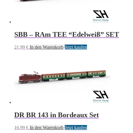
SBB – RAm TEE “Edelweiß” SET
21,99
€
In den Warenkorb
Jetzt kaufen
DR BR 143 in Bordeaux Set
16,99
€
In den Warenkorb
Jetzt kaufen