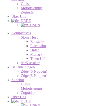
Gleise
Motorisierung
Zugräder
Über Uns
DE
EN
Komplettsets
Stone Heap
Baustelle
Eisenbahn
Hafen
Military
Town Life
derKlassiker
Bauanleitungen
Züge (6-Noppen)
Züge (8-Noppen)
Zubehör
Gleise
Motorisierung
Zugräder
Über Uns
DE
EN