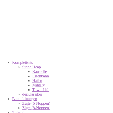
Komplettsets
Stone Heap
Baustelle
Eisenbahn
Hafen
Military
Town Life
derKlassiker
Bauanleitungen
Züge (6-Noppen)
Züge (8-Noppen)
Zubehör