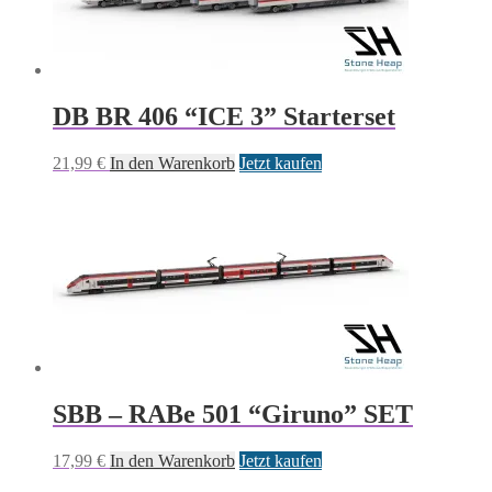
DB BR 406 “ICE 3” Starterset
21,99
€
In den Warenkorb
Jetzt kaufen
SBB – RABe 501 “Giruno” SET
17,99
€
In den Warenkorb
Jetzt kaufen