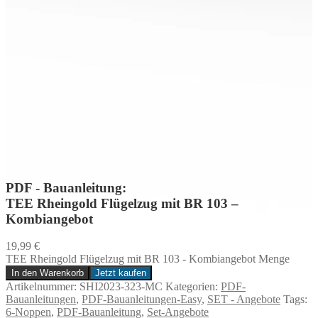
PDF - Bauanleitung:
TEE Rheingold Flügelzug mit BR 103 –
Kombiangebot
19,99
€
TEE Rheingold Flügelzug mit BR 103 - Kombiangebot Menge
In den Warenkorb
Jetzt kaufen
Artikelnummer:
SHI2023-323-MC
Kategorien:
PDF-
Bauanleitungen
,
PDF-Bauanleitungen-Easy
,
SET - Angebote
Tags:
6-Noppen
,
PDF-Bauanleitung
,
Set-Angebote