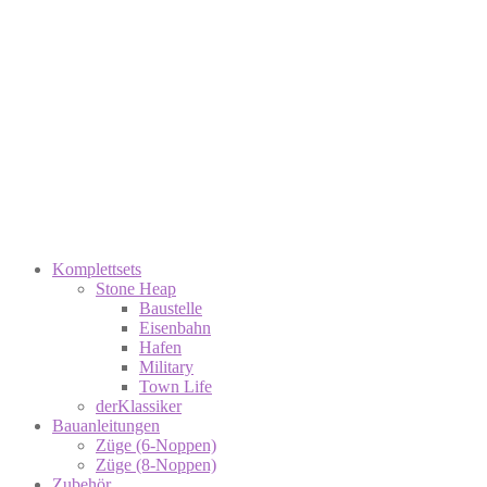
Komplettsets
Stone Heap
Baustelle
Eisenbahn
Hafen
Military
Town Life
derKlassiker
Bauanleitungen
Züge (6-Noppen)
Züge (8-Noppen)
Zubehör