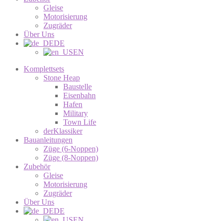
Gleise
Motorisierung
Zugräder
Über Uns
DE
EN
Komplettsets
Stone Heap
Baustelle
Eisenbahn
Hafen
Military
Town Life
derKlassiker
Bauanleitungen
Züge (6-Noppen)
Züge (8-Noppen)
Zubehör
Gleise
Motorisierung
Zugräder
Über Uns
DE
EN