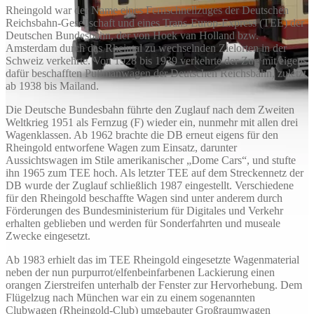
Rheingold war der Name eines Fernschnellzuges der Deutschen
Reichsbahn-Gesellschaft und eines Trans-Europ-Express (TEE) der
Deutschen Bundesbahn, der von Hoek van Holland bzw.
Amsterdam durch das Rheintal zu wechselnden Zielorten in der
Schweiz verkehrte. Von 1928 bis 1939 verkehrte der Zug mit eigens
dafür beschafften Pullmanwagen der Deutschen Reichsbahn, zuletzt
ab 1938 bis Mailand.
Die Deutsche Bundesbahn führte den Zuglauf nach dem Zweiten
Weltkrieg 1951 als Fernzug (F) wieder ein, nunmehr mit allen drei
Wagenklassen. Ab 1962 brachte die DB erneut eigens für den
Rheingold entworfene Wagen zum Einsatz, darunter
Aussichtswagen im Stile amerikanischer „Dome Cars“, und stufte
ihn 1965 zum TEE hoch. Als letzter TEE auf dem Streckennetz der
DB wurde der Zuglauf schließlich 1987 eingestellt. Verschiedene
für den Rheingold beschaffte Wagen sind unter anderem durch
Förderungen des Bundesministerium für Digitales und Verkehr
erhalten geblieben und werden für Sonderfahrten und museale
Zwecke eingesetzt.
Ab 1983 erhielt das im TEE Rheingold eingesetzte Wagenmaterial
neben der nun purpurrot/elfenbeinfarbenen Lackierung einen
orangen Zierstreifen unterhalb der Fenster zur Hervorhebung. Dem
Flügelzug nach München war ein zu einem sogenannten
Clubwagen (Rheingold-Club) umgebauter Großraumwagen