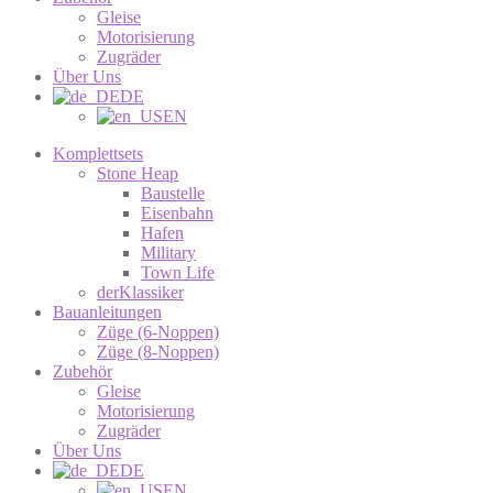
Gleise
Motorisierung
Zugräder
Über Uns
DE
EN
Komplettsets
Stone Heap
Baustelle
Eisenbahn
Hafen
Military
Town Life
derKlassiker
Bauanleitungen
Züge (6-Noppen)
Züge (8-Noppen)
Zubehör
Gleise
Motorisierung
Zugräder
Über Uns
DE
EN