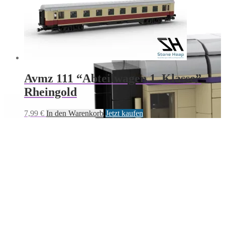
Avmz 111 “Abteilwagen 1. Klasse”
Rheingold
7,99
€
In den Warenkorb
Jetzt kaufen