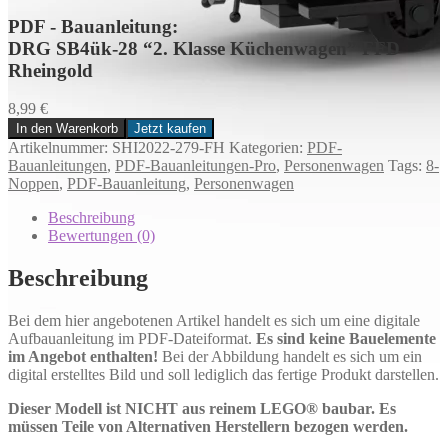
PDF - Bauanleitung:
DRG SB4ük-28 “2. Klasse Küchenwagen” FFD
Rheingold
8,99
€
In den Warenkorb
Jetzt kaufen
DRG
Artikelnummer:
SHI2022-279-FH
Kategorien:
PDF-
SB4ük-
Bauanleitungen
,
PDF-Bauanleitungen-Pro
,
Personenwagen
Tags:
8-
28
Noppen
,
PDF-Bauanleitung
,
Personenwagen
“2.
Klasse
Beschreibung
Küchenwagen”
Bewertungen (0)
FFD
Rheingold
Beschreibung
Menge
Bei dem hier angebotenen Artikel handelt es sich um eine digitale
Aufbauanleitung im PDF-Dateiformat.
Es sind keine Bauelemente
im Angebot enthalten!
Bei der Abbildung handelt es sich um ein
digital erstelltes Bild und soll lediglich das fertige Produkt darstellen.
Dieser Modell ist NICHT aus reinem LEGO® baubar. Es
müssen Teile von Alternativen Herstellern bezogen werden.