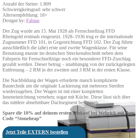
Anzahl der Steine: 1.809
Schwierigkeitsgrad: sehr schwer
Altersempfehlung: 18+
Designt by:
Fabian
Der Zug wurde am 15. Mai 1928 als Fernschnellzug FFD
Rheingold erstmals eingesetzt. 1928–1936 trug er die internationale
Zugnummer FFD 101, in Gegenrichtung FFD 102. Der Zug führte
ausschließlich die (alte) erste und zweite Wagenklasse. Für seine
Benutzung musste im deutschen Streckenabschnitt neben dem
Fahrpreis für Fernschnellzüge noch ein besonderer FFD-Zuschlag
gezahlt werden. Dieser betrug – unabhängig von der zurückgelegten
Entfernung – 2 RM in der zweiten und 3 RM in der ersten Klasse.
Die Nachbildung der Wagen erforderte manch komplizierte
Bautechnik um die originale Lackierung mit mehreren Streifen
wiederzugeben. Der Wagen ist mit einer kompletten
Inneneinrichtung versehen; sogar mit Küche. Diese lässt sich über
das mittlere abnehmbare Dachsegment bestaunen.
Spare dir 10% auf deinem ersten Einkauf bei Webrick mit dem
Code “Stoneheap”
Jetzt Teile EXTERN bestellen