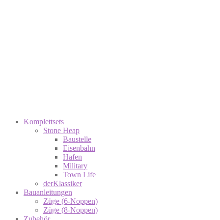
Komplettsets
Stone Heap
Baustelle
Eisenbahn
Hafen
Military
Town Life
derKlassiker
Bauanleitungen
Züge (6-Noppen)
Züge (8-Noppen)
Zubehör