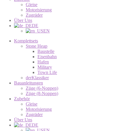
Gleise
Motorisierung
Zugräder
Über Uns
DE
EN
Komplettsets
Stone Heap
Baustelle
Eisenbahn
Hafen
Military
Town Life
derKlassiker
Bauanleitungen
Züge (6-Noppen)
Züge (8-Noppen)
Zubehör
Gleise
Motorisierung
Zugräder
Über Uns
DE
EN