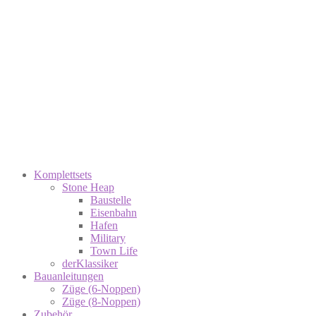
Komplettsets
Stone Heap
Baustelle
Eisenbahn
Hafen
Military
Town Life
derKlassiker
Bauanleitungen
Züge (6-Noppen)
Züge (8-Noppen)
Zubehör