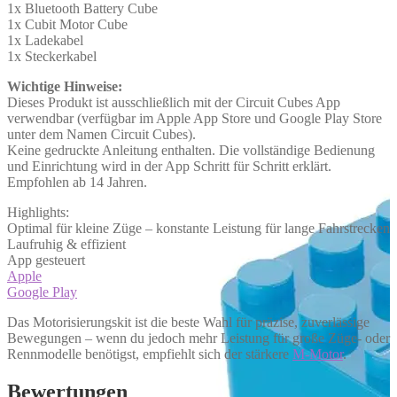
1x Bluetooth Battery Cube
1x Cubit Motor Cube
1x Ladekabel
1x Steckerkabel
Wichtige Hinweise:
Dieses Produkt ist ausschließlich mit der Circuit Cubes App
verwendbar (verfügbar im Apple App Store und Google Play Store
unter dem Namen Circuit Cubes).
Keine gedruckte Anleitung enthalten. Die vollständige Bedienung
und Einrichtung wird in der App Schritt für Schritt erklärt.
Empfohlen ab 14 Jahren.
Highlights:
Optimal für kleine Züge – konstante Leistung für lange Fahrstrecken
Laufruhig & effizient
App gesteuert
Apple
Google Play
Das Motorisierungskit ist die beste Wahl für präzise, zuverlässige
Bewegungen – wenn du jedoch mehr Leistung für große Züge- oder
Rennmodelle benötigst, empfiehlt sich der stärkere
M-Motor
.
Bewertungen