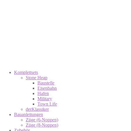
Komplettsets
Stone Heap
Baustelle
Eisenbahn
Hafen
Military
Town Life
derKlassiker
Bauanleitungen
Züge (6-Noppen)
Züge (8-Noppen)
Zubehör