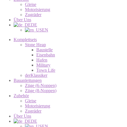
Gleise
Motorisierung
Zugräder
Über Uns
DE
EN
Komplettsets
Stone Heap
Baustelle
Eisenbahn
Hafen
Military
Town Life
derKlassiker
Bauanleitungen
Züge (6-Noppen)
Züge (8-Noppen)
Zubehör
Gleise
Motorisierung
Zugräder
Über Uns
DE
EN