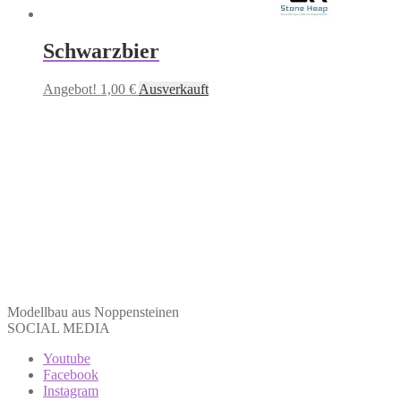
der
Produktseite
gewählt
Schwarzbier
werden
Dieses
Angebot!
1,00
€
Ausverkauft
Produkt
weist
mehrere
Varianten
auf.
Die
Optionen
können
auf
der
Produktseite
gewählt
werden
Modellbau aus Noppensteinen
SOCIAL MEDIA
Youtube
Facebook
Instagram