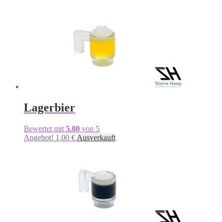
Lagerbier
Bewertet mit
5.00
von 5
Dieses
Angebot!
1,00
€
Ausverkauft
Produkt
weist
mehrere
Varianten
auf.
Die
Optionen
können
auf